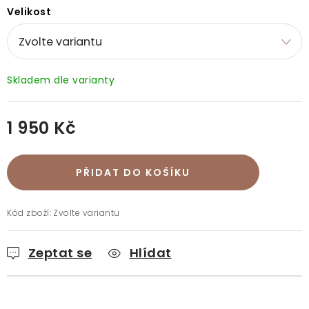
Doprava a platba
Vrácení a výměna
O nákupu
Velikost
O rukavicích
O nás
Blog
Prodejny
Klub BG
Kontakt
1 950 Kč
Měrná cena:
PŘIDAT DO KOŠÍKU
Kód zboží:
Zvolte variantu
Zeptat se
Hlídat