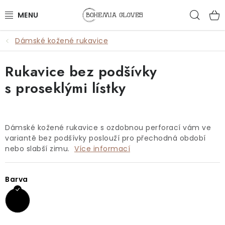
Přejít
Hled
na
obsah
Dámské kožené rukavice
ŽENY
Rukavice bez podšívky
MUŽI
s proseklými lístky
DOPLŇKY
🎁 DÁRKY
Dámské kožené rukavice s ozdobnou perforací vám ve
variantě bez podšívky poslouží pro přechodná období
DÁRKOVÉ POUKAZY
nebo slabší zimu.
Více informací
OUTLET
Barva
VŠECHNY PRODUKTY