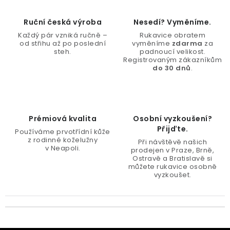
Ruční česká výroba
Nesedí? Vyměníme.
Každý pár vzniká ručně –
Rukavice obratem
od střihu až po poslední
vyměníme
zdarma
za
steh.
padnoucí velikost.
Registrovaným zákazníkům
do 30 dnů
.
Prémiová kvalita
Osobní vyzkoušení?
Přijďte.
Používáme prvotřídní kůže
z rodinné koželužny
Při návštěvě našich
v Neapoli.
prodejen v Praze, Brně,
Ostravě a Bratislavě si
můžete rukavice osobně
vyzkoušet.