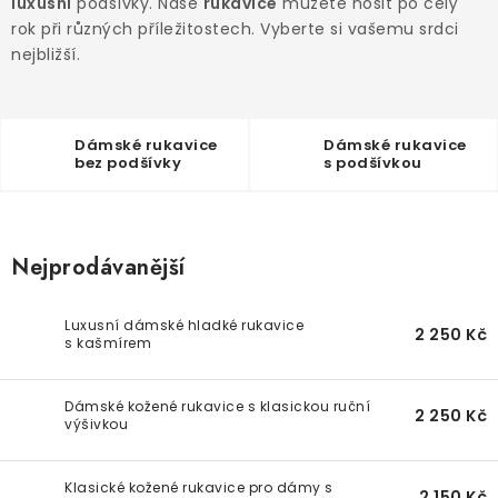
luxusní
podšívky. Naše
rukavice
můžete nosit po celý
Doprava a platba
Vrácení a výměna
O nákupu
rok při různých příležitostech. Vyberte si vašemu srdci
O rukavicích
O nás
Blog
Prodejny
Klub BG
nejbližší.
Kontakt
Dámské rukavice
Dámské rukavice
bez podšívky
s podšívkou
Nejprodávanější
Luxusní dámské hladké rukavice
2 250 Kč
s kašmírem
Dámské kožené rukavice s klasickou ruční
2 250 Kč
výšivkou
Klasické kožené rukavice pro dámy s
2 150 Kč