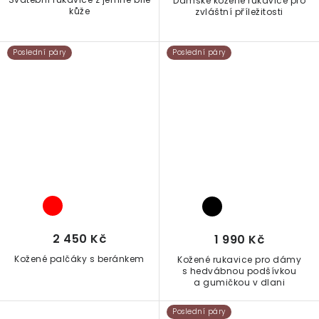
Dámské kožené rukavice pro
kůže
zvláštní příležitosti
Poslední páry
Poslední páry
2 450 Kč
1 990 Kč
Kožené palčáky s beránkem
Kožené rukavice pro dámy
s hedvábnou podšívkou
a gumičkou v dlani
Poslední páry