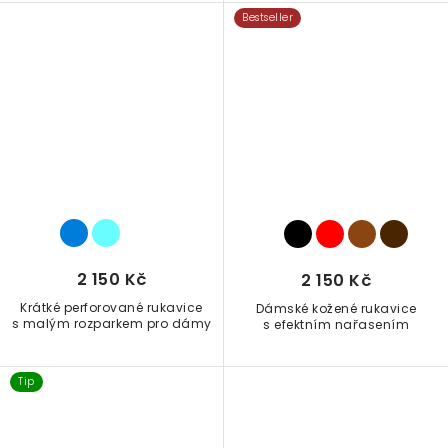
Bestseller
2 150 Kč
2 150 Kč
Krátké perforované rukavice
Dámské kožené rukavice
s malým rozparkem pro dámy
s efektním nařasením
Tip