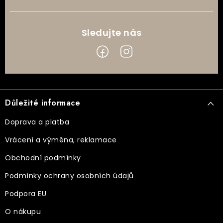
Z
á
Důležité informace
p
a
Doprava a platba
t
Vrácení a výměna, reklamace
í
Obchodní podmínky
Podmínky ochrany osobních údajů
Podpora EU
O nákupu