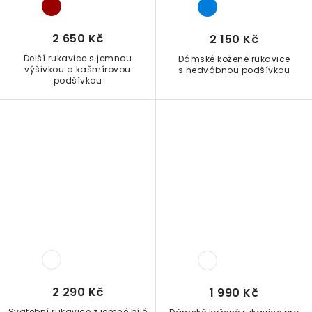
2 650 Kč
2 150 Kč
Delší rukavice s jemnou
Dámské kožené rukavice
výšivkou a kašmírovou
s hedvábnou podšívkou
podšívkou
2 290 Kč
1 990 Kč
Svatební rukavice z jemné bílé