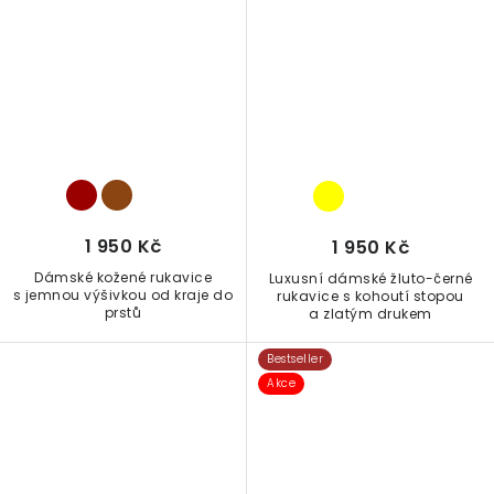
1 950 Kč
1 950 Kč
Dámské kožené rukavice
Luxusní dámské žluto-černé
s jemnou výšivkou od kraje do
rukavice s kohoutí stopou
prstů
a zlatým drukem
Bestseller
Akce