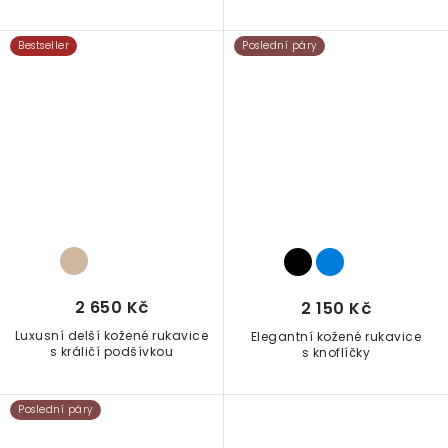
Bestseller
Poslední páry
2 650 Kč
2 150 Kč
Luxusní delší kožené rukavice
Elegantní kožené rukavice
s králičí podšívkou
s knoflíčky
Poslední páry