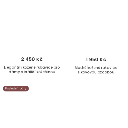
2 450 Kč
1 950 Kč
Elegantní kožené rukavice pro
Modré kožené rukavice
dámy s králičí kožešinou
s kovovou ozdobou
Poslední páry