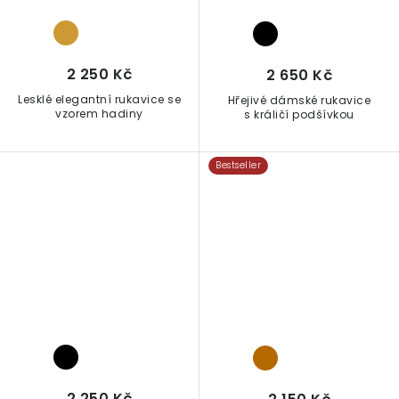
2 250 Kč
2 650 Kč
Lesklé elegantní rukavice se
Hřejivé dámské rukavice
vzorem hadiny
s králičí podšívkou
Bestseller
2 250 Kč