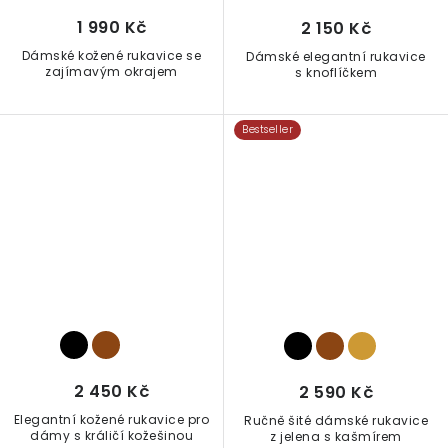
1 990 Kč
2 150 Kč
Dámské kožené rukavice se
Dámské elegantní rukavice
zajímavým okrajem
s knoflíčkem
Bestseller
2 450 Kč
2 590 Kč
Elegantní kožené rukavice pro
Ručně šité dámské rukavice
dámy s králičí kožešinou
z jelena s kašmírem