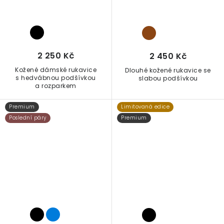
2 250 Kč
2 450 Kč
Kožené dámské rukavice
Dlouhé kožené rukavice se
s hedvábnou podšívkou
slabou podšívkou
a rozparkem
Premium
Limitovaná edice
Poslední páry
Premium