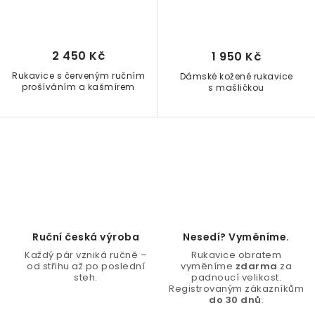
2 450 Kč
1 950 Kč
Rukavice s červeným ručním
Dámské kožené rukavice
prošíváním a kašmírem
s mašličkou
O
v
l
á
d
Ruční česká výroba
Nesedí? Vyměníme.
a
Každý pár vzniká ručně –
Rukavice obratem
c
od střihu až po poslední
vyměníme
zdarma
za
steh.
padnoucí velikost.
í
Registrovaným zákazníkům
do 30 dnů
.
p