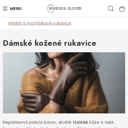
Přejít
Hled
na
obsah
Módní a vycházkové rukavice
ŽENY
MUŽI
Dámské kožené rukavice
DOPLŇKY
🎁 DÁRKY
DÁRKOVÉ POUKAZY
OUTLET
VŠECHNY PRODUKTY
Nepřeberná paleta barev, skvělé
italské
kůže a také