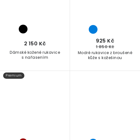
925 Kč
2 150 Kč
1 850 Kč
Dámské kožené rukavice
Modré rukavice z broušené
s nařasením
kůže s kožešinou
Premium