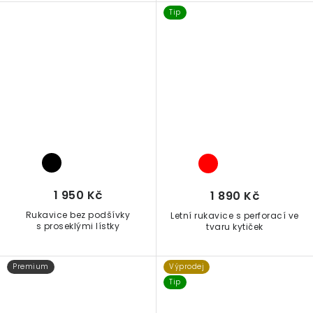
Tip
1 950 Kč
1 890 Kč
Rukavice bez podšívky
Letní rukavice s perforací ve
s proseklými lístky
tvaru kytiček
Premium
Výprodej
Tip