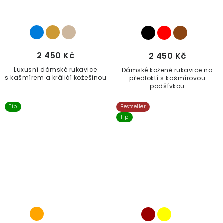
2 450 Kč
2 450 Kč
Luxusní dámské rukavice
Dámské kožené rukavice na
s kašmírem a králičí kožešinou
předloktí s kašmírovou
podšívkou
Tip
Bestseller
Tip