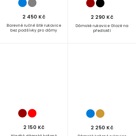
2 450 Kč
2 290 Kč
Barevné ručně šité rukavice
Dámské rukavice Glazé na
bez podšívky pro dámy
předloktí
2 150 Kč
2 250 Kč
Hladké dámské kožené