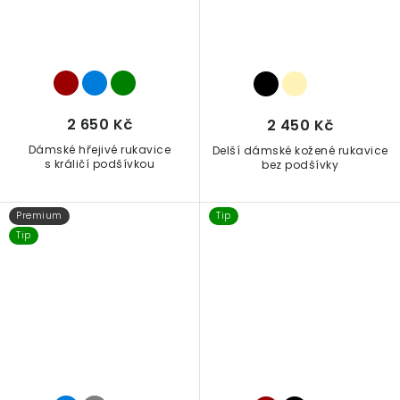
2 650 Kč
2 450 Kč
Dámské hřejivé rukavice
Delší dámské kožené rukavice
s králičí podšívkou
bez podšívky
Premium
Tip
Tip