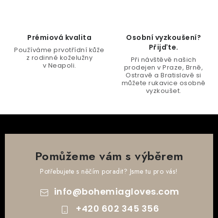
r
v
k
Prémiová kvalita
Osobní vyzkoušení?
y
Přijďte.
Používáme prvotřídní kůže
v
z rodinné koželužny
Při návštěvě našich
v Neapoli.
ý
prodejen v Praze, Brně,
Ostravě a Bratislavě si
p
můžete rukavice osobně
vyzkoušet.
i
s
u
Pomůžeme vám s výběrem
Potřebujete s něčím poradit? Jsme tu pro vás!
info
@
bohemiagloves.com
+420 602 345 356