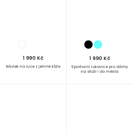
1 990 Kč
1 990 Kč
Návlek na ruce z jemné kůže
Sportovní rukavice pro dámy
na skútr i do města