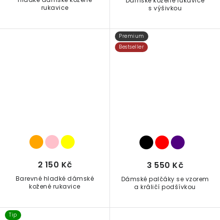
Dámské kožené rukavice
rukavice
s výšivkou
Premium
Bestseller
2 150 Kč
3 550 Kč
Barevné hladké dámské
Dámské palčáky se vzorem
kožené rukavice
a králičí podšívkou
Tip