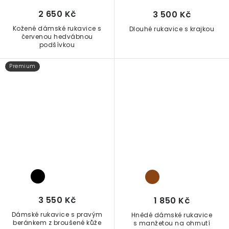
2 650 Kč
3 500 Kč
Kožené dámské rukavice s
Dlouhé rukavice s krajkou
červenou hedvábnou
podšívkou
Premium
3 550 Kč
1 850 Kč
Dámské rukavice s pravým
Hnědé dámské rukavice
beránkem z broušené kůže
s manžetou na ohrnutí