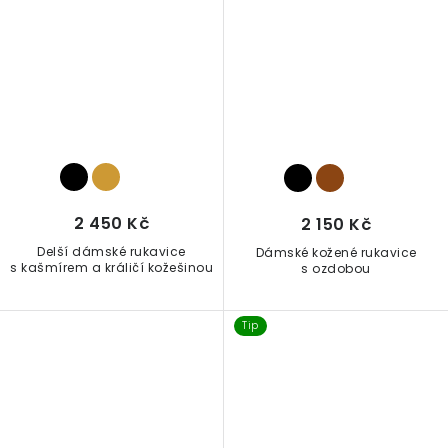
2 450 Kč
2 150 Kč
Delší dámské rukavice
Dámské kožené rukavice
s kašmírem a králičí kožešinou
s ozdobou
Tip