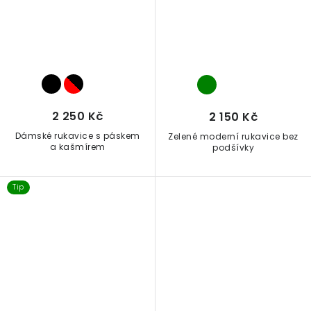
2 250 Kč
2 150 Kč
Dámské rukavice s páskem
Zelené moderní rukavice bez
a kašmírem
podšívky
Tip