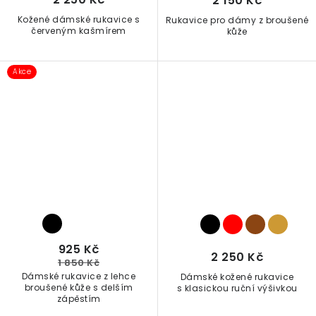
2 150 Kč
Kožené dámské rukavice s
Rukavice pro dámy z broušené
červeným kašmírem
kůže
Akce
925 Kč
2 250 Kč
1 850 Kč
Dámské rukavice z lehce
Dámské kožené rukavice
broušené kůže s delším
s klasickou ruční výšivkou
zápěstím