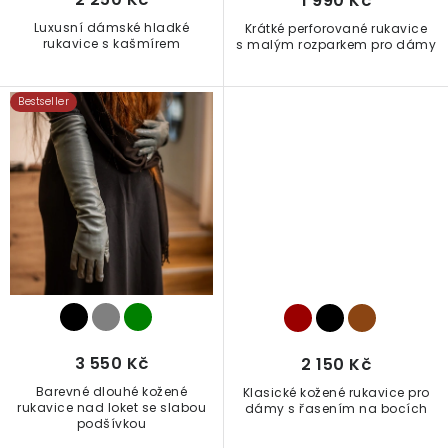
1 990 Kč
k
Luxusní dámské hladké
Krátké perforované rukavice
t
rukavice s kašmírem
s malým rozparkem pro dámy
ů
Bestseller
3 550 Kč
2 150 Kč
Barevné dlouhé kožené
Klasické kožené rukavice pro
rukavice nad loket se slabou
dámy s řasením na bocích
podšívkou