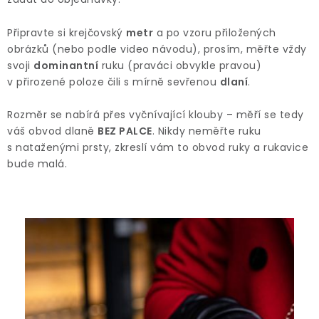
Doprava a platba
Vrácení a výměna
O nákupu
O rukavicích
O nás
Blog
Prodejny
Klub BG
Připravte si krejčovský
metr
a po vzoru přiložených
Kontakt
obrázků (nebo podle video návodu), prosím, měřte vždy
svoji
dominantní
ruku (praváci obvykle pravou)
v přirozené poloze čili s mírně sevřenou
dlaní
.
Rozměr se nabírá přes vyčnívající klouby – měří se tedy
váš obvod dlaně
BEZ PALCE
. Nikdy neměřte ruku
s nataženými prsty, zkreslí vám to obvod ruky a rukavice
bude malá.