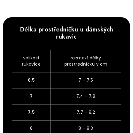
Délka prostředníčku u dámských
rukavic
velikost
rozmezí délky
rukavice
prostředníčku v cm
6,5
7 – 7,5
7
7,4 – 7,8
7,5
7,7 – 8,2
8
8 – 8,3