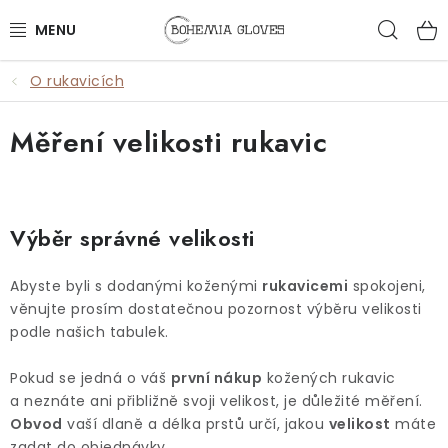
Přejít
Hled
na
obsah
O rukavicích
ŽENY
Měření velikosti rukavic
MUŽI
DOPLŇKY
Výběr správné velikosti
🎁 DÁRKY
Abyste byli s dodanými koženými
rukavicemi
spokojeni,
DÁRKOVÉ POUKAZY
věnujte prosím dostatečnou pozornost výběru velikosti
podle našich tabulek.
OUTLET
Pokud se jedná o váš
první nákup
kožených rukavic
VŠECHNY PRODUKTY
a neznáte ani přibližně svoji velikost, je důležité měření.
Obvod
vaší dlaně a délka prstů určí, jakou
velikost
máte
zadat do objednávky.