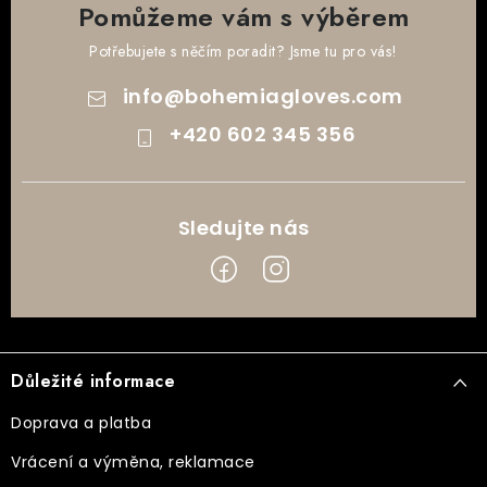
Pomůžeme vám s výběrem
Potřebujete s něčím poradit? Jsme tu pro vás!
info
@
bohemiagloves.com
+420 602 345 356
Z
á
Důležité informace
p
a
Doprava a platba
t
Vrácení a výměna, reklamace
í