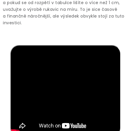
a pokud se od rozpětí v tabulce lišíte o více než 1 cm,
uvažujte o výrobě rukavic na míru. To je sice časově
a finančně náročnější, ale výsledek obvykle stojí za tuto
investici.