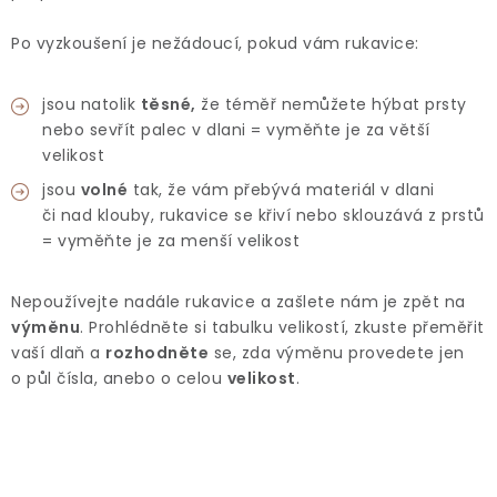
Po vyzkoušení je nežádoucí, pokud vám rukavice:
jsou natolik
těsné,
že téměř nemůžete hýbat prsty
nebo sevřít palec v dlani = vyměňte je za větší
velikost
jsou
volné
tak, že vám přebývá materiál v dlani
či nad klouby, rukavice se křiví nebo sklouzává z prstů
= vyměňte je za menší velikost
Nepoužívejte nadále rukavice a zašlete nám je zpět na
výměnu
. Prohlédněte si tabulku velikostí, zkuste přeměřit
vaší dlaň a
rozhodněte
se, zda výměnu provedete jen
o půl čísla, anebo o celou
velikost
.