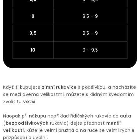
9
8,5 – 9
9,5
8,5 – 9
10
9 – 9,5
Když si kupujete
zimní rukavice
s podšívkou, a nacházíte
se mezi dvěma velikostmi, můžete s klidným svědomím
zvolit tu
větší
.
Naopak při nákupu například řidičských rukavic do auta
(
bezpodšívkových
rukavic) dejte přednost
menší
velikosti
. Kůže je velmi pružná a na ruce se velmi rychle
přizpůsobí a uvolní.