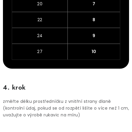
20
7
22
8
24
9
27
10
4. krok
změřte délku prostředníčku z vnitřní strany dlaně
(kontrolní údaj, pokud se od rozpětí lišíte o více než 1 cm,
uvažujte o výrobě rukavic na míru)