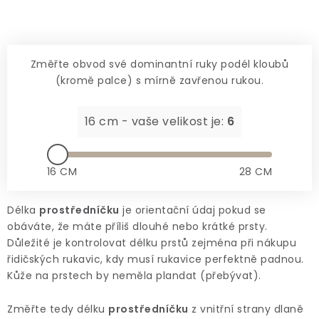
Změřte obvod své dominantní ruky podél kloubů
(kromě palce) s mírně zavřenou rukou.
16 cm - vaše velikost je:
6
16 CM
28 CM
Délka
prostředníčku
je orientační údaj pokud se
obáváte, že máte příliš dlouhé nebo krátké prsty.
Důležité je kontrolovat délku prstů zejména při nákupu
řidičských rukavic, kdy musí rukavice perfektně padnou.
Kůže na prstech by neměla plandat (přebývat).
Změřte tedy délku
prostředníčku
z vnitřní strany dlaně