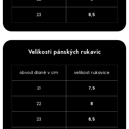
23
8,5
Velikosti pánských rukavic
obvod dlaně v cm
velikost rukavice
21
7,5
22
8
23
8,5