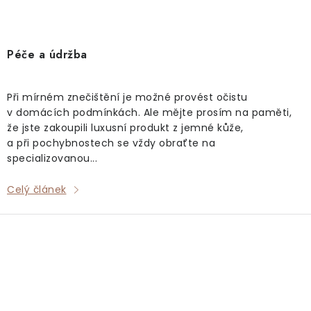
Péče a údržba
Při mírném znečištění je možné provést očistu
v domácích podmínkách. Ale mějte prosím na paměti,
že jste zakoupili luxusní produkt z jemné kůže,
a při pochybnostech se vždy obraťte na
specializovanou...
Celý článek
O
v