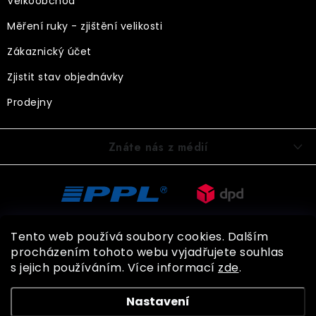
Velkoobchod
Měření ruky - zjištění velikosti
Zákaznický účet
Zjistit stav objednávky
Prodejny
Znáte nás z médií
Tento web používá soubory cookies. Dalším
procházením tohoto webu vyjadřujete souhlas
s jejich používáním. Více informací
zde
.
Copyright 2026
BOHEMIA GLOVES
. Všechna práva vyhrazena.
Nastavení
Shoptet