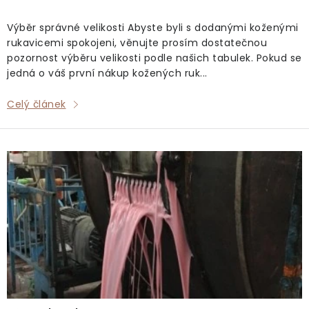
Doprava a platba
Vrácení a výměna
O nákupu
ů
O rukavicích
O nás
Blog
Prodejny
Klub BG
Výběr správné velikosti Abyste byli s dodanými koženými
rukavicemi spokojeni, věnujte prosím dostatečnou
Kontakt
pozornost výběru velikosti podle našich tabulek. Pokud se
jedná o váš první nákup kožených ruk...
Celý článek