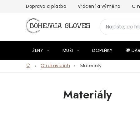
Přejít
Doprava a platba
Vrácení a výměna
O 
na
obsah
ŽENY
MUŽI
DOPLŇKY
🎁 DÁ
Domů
O rukavicích
Materiály
Materiály