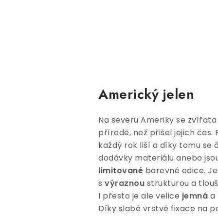
Americký jelen
Na severu Ameriky se zvířata
přírodě, než přišel jejich čas
každý rok liší a díky tomu se
dodávky materiálu anebo jsou
limitované
barevné edice. Je
s
výraznou
strukturou a tlou
I přesto je ale velice
jemná
a 
Díky slabé vrstvě fixace na p