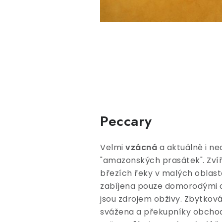
Peccary
Velmi
vzácná
a aktuálně i ne
"amazonských prasátek". Zvířa
březích řeky v malých oblas
zabíjena pouze domorodými o
jsou zdrojem obživy. Zbytková
svážena a překupníky obcho