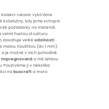
u
kolekci rukavic vybíráme
é koželužny, kdy jsme schopni
fické požadavky na materiál.
 velmi hustou strukturu
o dosahuje velké
odolnosti
 s malou tloušťkou (do 1 mm).
t a je možné v nich pohodlně
e
impregnovaná
a má lehkou
. Používáme ji v několika
ekci na
buscraft
a moto