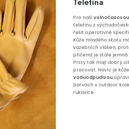
Teletina
Pro naši
volnočasovo
teletinu z východočesk
řešit operativně speci
Kůže mladého skotu má
vazebních vláken, prot
přičemž je stále jemná
Prsty tak mají dobrý ci
pracovat. Navíc je kůž
voduodpudivou
úpravu
barvách v outdoor kol
rukavice.