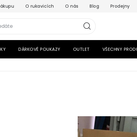
nákupu
O rukavicích
O nás
Blog
Prodejny
RKY
DÁRKOVÉ POUKAZY
OUTLET
VŠECHNY PROD