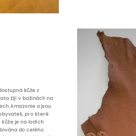
dostupná kůže z
ta žijí v bažinách na
tech Amazonie a jsou
byvateli, pro které
 kůže je na lodích
dována do celého