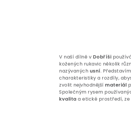
V naší dílně v
Dobříši
použív
kožených rukavic několik růz
nazývaných
usní
. Představím
charakteristiky a rozdíly, aby
zvolit nejvhodnější
materiál
p
Společným rysem používaných
kvalita
a etické prostředí, ze