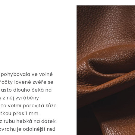
 pohybovala ve volné
. Počty lovené zvěře se
 často dlouho čeká na
 z něj vyráběny
 to velmi pórovitá kůže
šťkou přes 1 mm.
z rubu hebká na dotek.
ovrchu je odolnější než