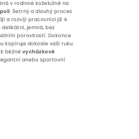
něná v rodinné koželužně na
poli
. Šetrný a dlouhý proces
í a rozvíjí pracovníci již 4.
 delikátní, jemná, bez
álním pórovitostí. Dokonce
ou kopíruje dokoale vaší ruku.
jak běžné
vycházkové
elegantní anebo sportovní