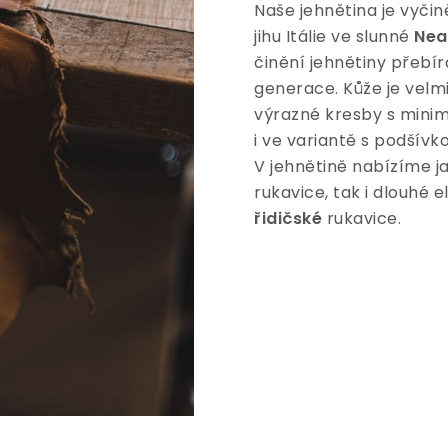
Naše jehnětina je vyči
jihu Itálie ve slunné
Nea
činění jehnětiny přebíráj
generace. Kůže je velmi
výrazné kresby s minim
i ve variantě s podšívk
V jehnětině nabízíme 
rukavice, tak i dlouhé 
řidičské
rukavice.