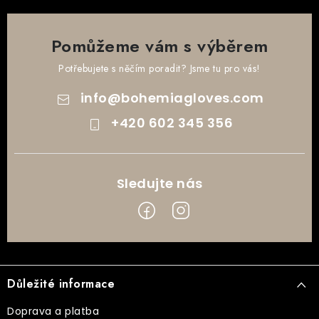
Pomůžeme vám s výběrem
Potřebujete s něčím poradit? Jsme tu pro vás!
info
@
bohemiagloves.com
+420 602 345 356
Z
á
Důležité informace
p
a
Doprava a platba