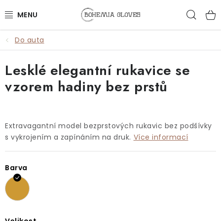
Přejít
Hled
na
obsah
Do auta
ŽENY
Lesklé elegantní rukavice se
MUŽI
vzorem hadiny bez prstů
DOPLŇKY
🎁 DÁRKY
Extravagantní model bezprstových rukavic bez podšívky
s vykrojením a zapínáním na druk.
Více informací
DÁRKOVÉ POUKAZY
Barva
OUTLET
VŠECHNY PRODUKTY