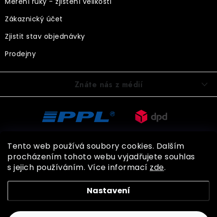
Měření ruky - zjištění velikosti
Zákaznický účet
Zjistit stav objednávky
Prodejny
Znáte nás z médií
Tento web používá soubory cookies. Dalším
procházením tohoto webu vyjadřujete souhlas
s jejich používáním. Více informací
zde
.
Copyright 2026
BOHEMIA GLOVES
. Všechna práva vyhrazena.
Nastavení
Shoptet