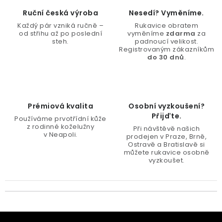
Ruční česká výroba
Nesedí? Vyměníme.
Každý pár vzniká ručně –
Rukavice obratem
od střihu až po poslední
vyměníme
zdarma
za
steh.
padnoucí velikost.
Registrovaným zákazníkům
do 30 dnů
.
Prémiová kvalita
Osobní vyzkoušení?
Přijďte.
Používáme prvotřídní kůže
z rodinné koželužny
Při návštěvě našich
v Neapoli.
prodejen v Praze, Brně,
Ostravě a Bratislavě si
můžete rukavice osobně
vyzkoušet.