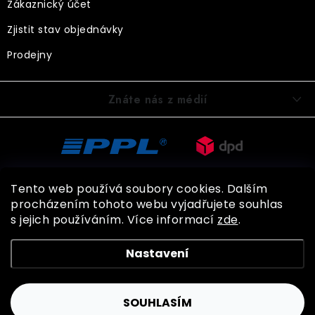
Zákaznický účet
Zjistit stav objednávky
Prodejny
Znáte nás z médií
Tento web používá soubory cookies. Dalším
procházením tohoto webu vyjadřujete souhlas
s jejich používáním. Více informací
zde
.
Copyright 2026
BOHEMIA GLOVES
. Všechna práva vyhrazena.
Nastavení
Shoptet
SOUHLASÍM