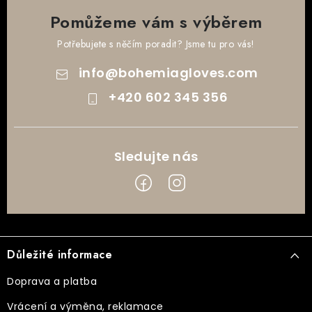
Pomůžeme vám s výběrem
Potřebujete s něčím poradit? Jsme tu pro vás!
info
@
bohemiagloves.com
+420 602 345 356
Z
á
Důležité informace
p
a
Doprava a platba
t
Vrácení a výměna, reklamace