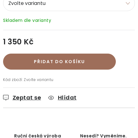
Doprava a platba
Vrácení a výměna
O nákupu
O rukavicích
O nás
Blog
Prodejny
Klub BG
Kontakt
1 350 Kč
Měrná cena:
PŘIDAT DO KOŠÍKU
Kód zboží:
Zvolte variantu
Zeptat se
Hlídat
Ruční česká výroba
Nesedí? Vyměníme.