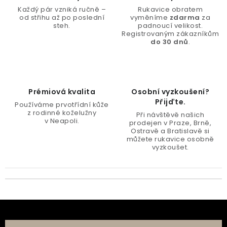
Každý pár vzniká ručně –
Rukavice obratem
od střihu až po poslední
vyměníme
zdarma
za
steh.
padnoucí velikost.
Registrovaným zákazníkům
do 30 dnů
.
Prémiová kvalita
Osobní vyzkoušení?
Přijďte.
Používáme prvotřídní kůže
z rodinné koželužny
Při návštěvě našich
v Neapoli.
prodejen v Praze, Brně,
Ostravě a Bratislavě si
můžete rukavice osobně
vyzkoušet.