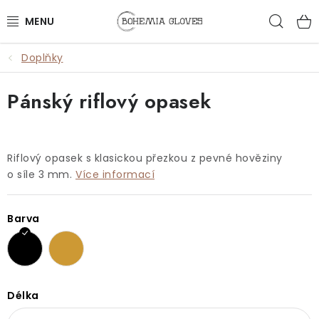
Přejít
Hled
na
obsah
Doplňky
ŽENY
Pánský riflový opasek
MUŽI
DOPLŇKY
Riflový opasek s klasickou přezkou z pevné hověziny
🎁 DÁRKY
o síle 3 mm.
Více informací
DÁRKOVÉ POUKAZY
Barva
OUTLET
VŠECHNY PRODUKTY
Délka