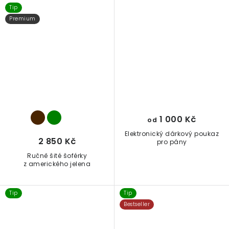
Tip
Premium
1 000 Kč
od
Elektronický dárkový poukaz
2 850 Kč
pro pány
Ručně šité šoférky
z amerického jelena
Tip
Tip
Bestseller