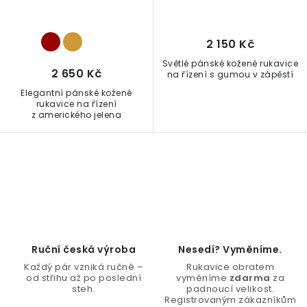
2 150 Kč
Světlé pánské kožené rukavice
2 650 Kč
na řízení s gumou v zápěstí
Elegantní pánské kožené
rukavice na řízení
z amerického jelena
O
v
l
á
d
Ruční česká výroba
Nesedí? Vyměníme.
a
Každý pár vzniká ručně –
Rukavice obratem
c
od střihu až po poslední
vyměníme
zdarma
za
steh.
padnoucí velikost.
í
Registrovaným zákazníkům