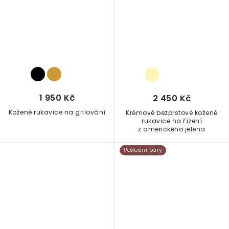
1 950 Kč
2 450 Kč
Kožené rukavice na grilování
Krémové bezprstové kožené
rukavice na řízení
z amerického jelena
Poslední páry