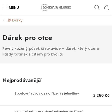
Přejít
Hled
na
obsah
🎁 Dárky
ŽENY
MUŽI
Dárek pro otce
DOPLŇKY
Pevný kožený pásek či rukavice – dárek, který ocení
každý tatínek s citem pro kvalitu.
🎁 DÁRKY
DÁRKOVÉ POUKAZY
Nejprodávanější
OUTLET
Sportovní rukavice na řízení z jehnětiny
2 250 Kč
VŠECHNY PRODUKTY
Klasické pánské kožené rukavice na řízení