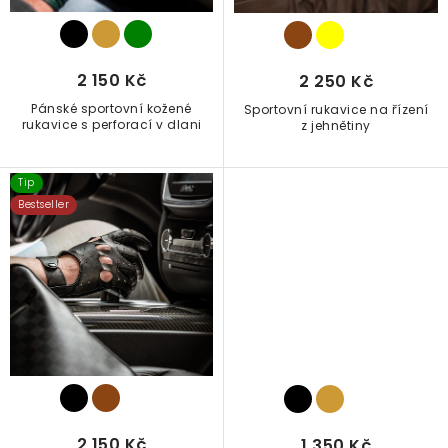
o
d
u
2 150 Kč
2 250 Kč
k
Pánské sportovní kožené
Sportovní rukavice na řízení
t
rukavice s perforací v dlani
z jehnětiny
ů
Tip
Bestseller
2 150 Kč
1 350 Kč