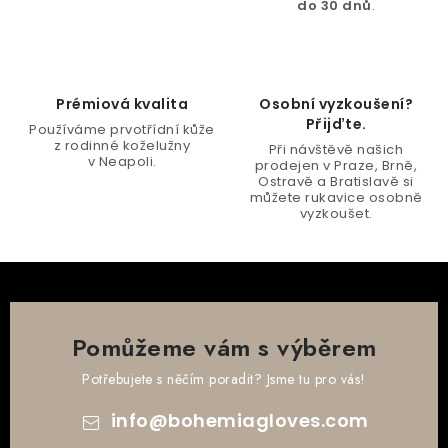
do 30 dnů
.
p
r
v
k
Prémiová kvalita
Osobní vyzkoušení?
y
Přijďte.
Používáme prvotřídní kůže
v
z rodinné koželužny
Při návštěvě našich
v Neapoli.
ý
prodejen v Praze, Brně,
Ostravě a Bratislavě si
p
můžete rukavice osobně
vyzkoušet.
i
s
u
Pomůžeme vám s výběrem
Potřebujete s něčím poradit? Jsme tu pro vás!
info
@
bohemiagloves.com