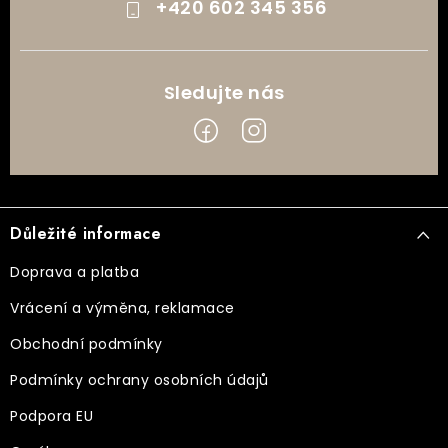
+420 602 345 356
Z
á
Důležité informace
p
a
Doprava a platba
t
Vrácení a výměna, reklamace
í
Obchodní podmínky
Podmínky ochrany osobních údajů
Podpora EU