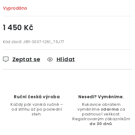
Doprava a platba
Vrácení a výměna
O nákupu
Vyprodáno
O rukavicích
O nás
Blog
Prodejny
Klub BG
Kontakt
1 450 Kč
Měrná cena:
Kód zboží:
J811-3007-1261_7.5J77
Zeptat se
Hlídat
Ruční česká výroba
Nesedí? Vyměníme.
Každý pár vzniká ručně –
Rukavice obratem
od střihu až po poslední
vyměníme
zdarma
za
steh.
padnoucí velikost.
Registrovaným zákazníkům
do 30 dnů
.