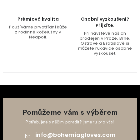
Prémiová kvalita
Osobní vyzkoušení?
Přijďte.
Používáme prvotřídní kůže
z rodinné koželužny v
Při návštěvě našich
Neapoli.
prodejen v Praze, Brně,
Ostravě a Bratislavě si
můžete rukavice osobně
vyzkoušet.
Pomůžeme vám s výběrem
Potřebujete s něčím poradit? Jsme tu pro vás!
info
@
bohemiagloves.com