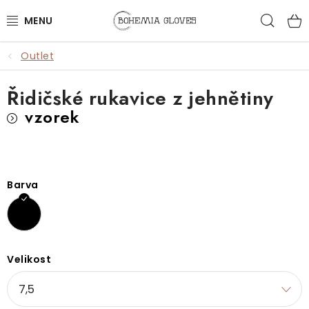
Přejít
Hled
na
obsah
Outlet
ŽENY
Řidičské rukavice z jehnětiny
MUŽI
vzorek
DOPLŇKY
🎁 DÁRKY
Barva
DÁRKOVÉ POUKAZY
OUTLET
Velikost
VŠECHNY PRODUKTY