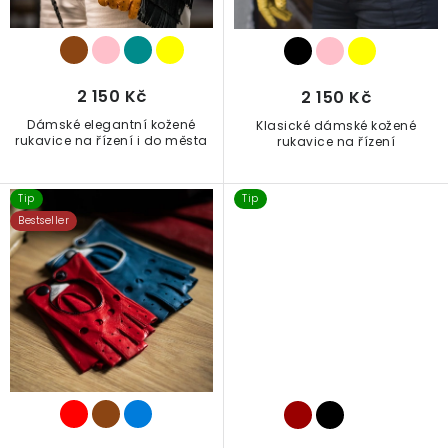
k
t
ů
2 150 Kč
2 150 Kč
Dámské elegantní kožené
Klasické dámské kožené
rukavice na řízení i do města
rukavice na řízení
Tip
Tip
Bestseller