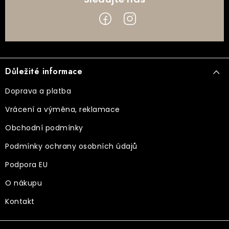
Z
á
Důležité informace
p
a
Doprava a platba
t
Vrácení a výměna, reklamace
í
Obchodní podmínky
Podmínky ochrany osobních údajů
Podpora EU
O nákupu
Kontakt