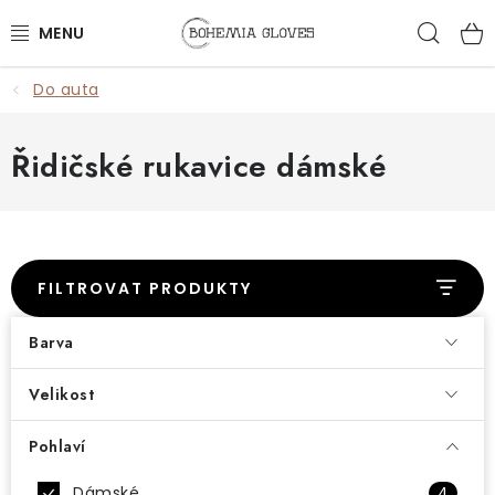
Přejít
Hled
na
obsah
Do auta
ŽENY
MUŽI
Řidičské rukavice dámské
DOPLŇKY
🎁 DÁRKY
FILTROVAT PRODUKTY
DÁRKOVÉ POUKAZY
Barva
OUTLET
Velikost
VŠECHNY PRODUKTY
Pohlaví
Dámské
4