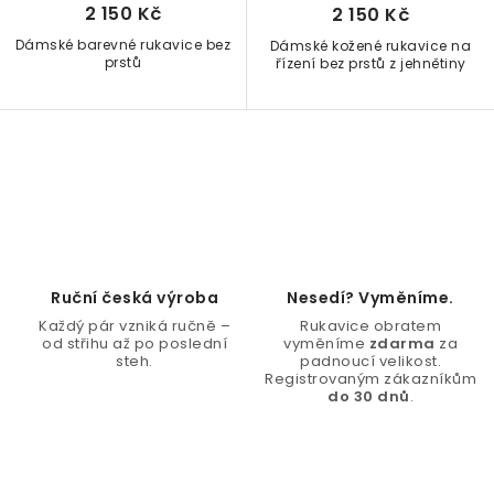
2 150 Kč
2 150 Kč
Dámské barevné rukavice bez
Dámské kožené rukavice na
prstů
řízení bez prstů z jehnětiny
O
v
l
á
d
Ruční česká výroba
Nesedí? Vyměníme.
a
Každý pár vzniká ručně –
Rukavice obratem
c
od střihu až po poslední
vyměníme
zdarma
za
steh.
padnoucí velikost.
í
Registrovaným zákazníkům
do 30 dnů
.
p
r
v
k