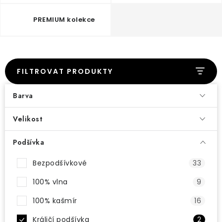
Doprava a platba
Vrácení a výměna
O nákupu
O rukavicích
O nás
Blog
Prodejny
Klub BG
PREMIUM kolekce
Kontakt
FILTROVAT PRODUKTY
Barva
Velikost
Podšívka
Bezpodšívkové
33
100% vlna
9
100% kašmír
16
Králičí podšívka
2