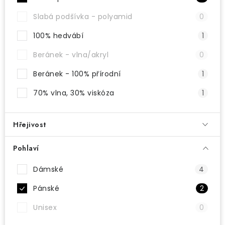
Slabá podšívka - polyamid
0
100% hedvábí
1
Beránek - vlna/akryl
0
Beránek - 100% přírodní
1
70% vlna, 30% viskóza
1
Hřejivost
Pohlaví
Dámské
4
Pánské
2
Unisex
0