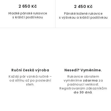
ů
2 650 Kč
2 450 Kč
Hladké pánské rukavice
Pánské kožené rukavice
s králičí podšívkou
s výšivkou a králičí podšívkou
O
v
l
á
d
Ruční česká výroba
Nesedí? Vyměníme.
a
Každý pár vzniká ručně –
Rukavice obratem
c
od střihu až po poslední
vyměníme
zdarma
za
steh.
padnoucí velikost.
í
Registrovaným zákazníkům
do 30 dnů
.
p
r
v