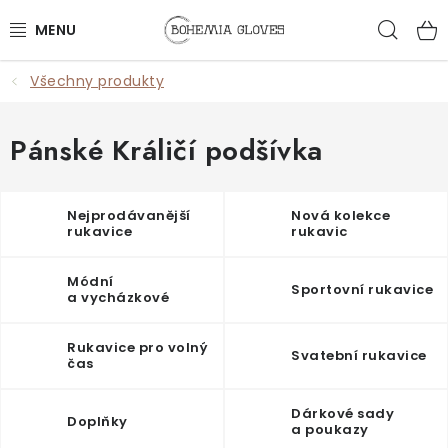
Přejít
Hled
na
obsah
Všechny produkty
ŽENY
MUŽI
Pánské Králičí podšívka
DOPLŇKY
Nejprodávanější
Nová kolekce
rukavice
rukavic
🎁 DÁRKY
Módní
Sportovní rukavice
DÁRKOVÉ POUKAZY
a vycházkové
rukavice
OUTLET
Rukavice pro volný
Svatební rukavice
čas
VŠECHNY PRODUKTY
Dárkové sady
Doplňky
a poukazy