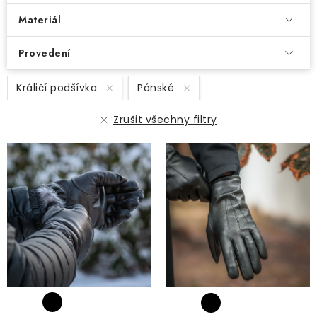
Materiál
Provedení
V
Králičí podšívka
Pánské
ý
p
Zrušit všechny filtry
i
s
p
r
o
d
u
k
t