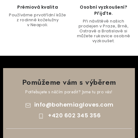
k
Prémiová kvalita
Osobní vyzkoušení?
y
Přijďte.
Používáme prvotřídní kůže
v
z rodinné koželužny
Při návštěvě našich
v Neapoli.
ý
prodejen v Praze, Brně,
Ostravě a Bratislavě si
p
můžete rukavice osobně
vyzkoušet.
i
s
u
Pomůžeme vám s výběrem
Potřebujete s něčím poradit? Jsme tu pro vás!
info
@
bohemiagloves.com
+420 602 345 356