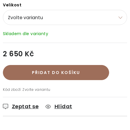
Doprava a platba
Vrácení a výměna
O nákupu
Velikost
O rukavicích
O nás
Blog
Prodejny
Klub BG
Kontakt
2 650 Kč
Měrná cena:
PŘIDAT DO KOŠÍKU
Kód zboží:
Zvolte variantu
Zeptat se
Hlídat