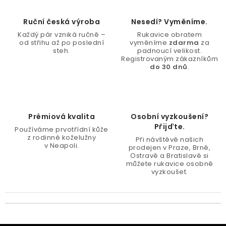
Ruční česká výroba
Nesedí? Vyměníme.
Každý pár vzniká ručně –
Rukavice obratem
od střihu až po poslední
vyměníme
zdarma
za
steh.
padnoucí velikost.
Registrovaným zákazníkům
do 30 dnů
.
Prémiová kvalita
Osobní vyzkoušení?
Přijďte.
Používáme prvotřídní kůže
z rodinné koželužny
Při návštěvě našich
v Neapoli.
prodejen v Praze, Brně,
Ostravě a Bratislavě si
můžete rukavice osobně
vyzkoušet.