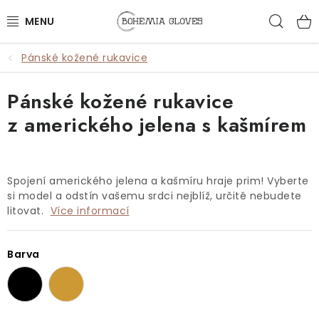
Přejít
Hled
na
obsah
Pánské kožené rukavice
ŽENY
Pánské kožené rukavice
MUŽI
z amerického jelena s kašmírem
DOPLŇKY
🎁 DÁRKY
Spojení amerického jelena a kašmíru hraje prim! Vyberte
si model a odstín vašemu srdci nejblíž, určitě nebudete
DÁRKOVÉ POUKAZY
litovat.
Více informací
OUTLET
Barva
VŠECHNY PRODUKTY