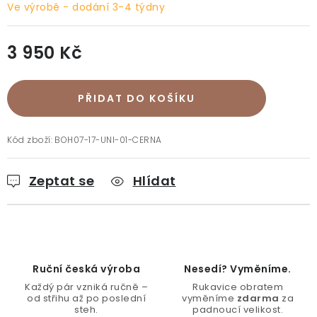
Doprava a platba
Vrácení a výměna
O nákupu
Ve výrobě - dodání 3-4 týdny
O rukavicích
O nás
Blog
Prodejny
Klub BG
3 950 Kč
Kontakt
Měrná cena:
PŘIDAT DO KOŠÍKU
Kód zboží:
BOH07-17-UNI-01-CERNA
Zeptat se
Hlídat
Ruční česká výroba
Nesedí? Vyměníme.
Každý pár vzniká ručně –
Rukavice obratem
od střihu až po poslední
vyměníme
zdarma
za
steh.
padnoucí velikost.