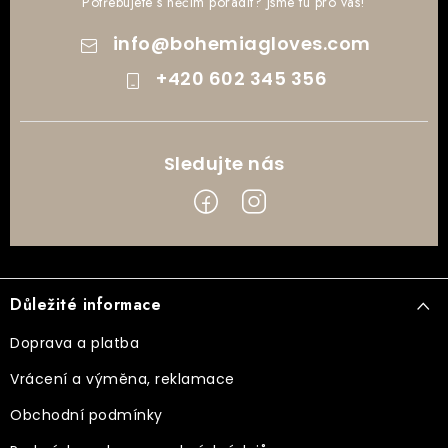
Potřebujete s něčím poradit? Jsme tu pro vás!
info
@
bohemiagloves.com
+420 602 345 356
Z
á
Důležité informace
p
a
Doprava a platba
t
Vrácení a výměna, reklamace
í
Obchodní podmínky