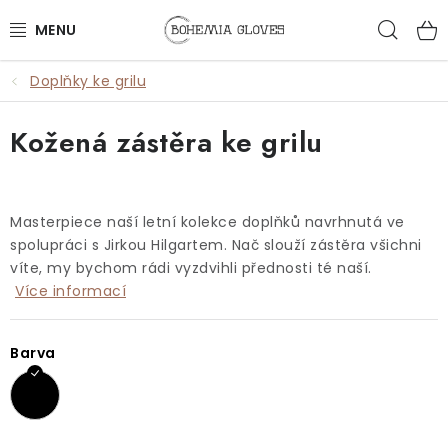
Přejít
Hled
na
obsah
Doplňky ke grilu
ŽENY
Kožená zástěra ke grilu
MUŽI
DOPLŇKY
Masterpiece naší letní kolekce doplňků navrhnutá ve
🎁 DÁRKY
spolupráci s Jirkou Hilgartem. Nač slouží zástěra všichni
víte, my bychom rádi vyzdvihli přednosti té naší.
Více informací
DÁRKOVÉ POUKAZY
OUTLET
Barva
VŠECHNY PRODUKTY