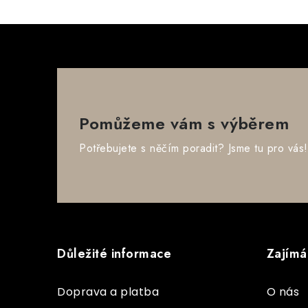
Pomůžeme vám s výběrem
Potřebujete s něčím poradit? Jsme tu pro vás!
Z
á
Důležité informace
Zajímá
p
a
Doprava a platba
O nás