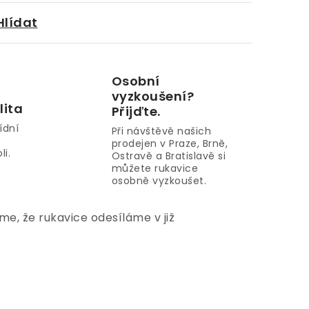
Hlídat
Osobní
vyzkoušení?
lita
Přijďte.
ídní
Při návštěvě našich
prodejen v Praze, Brně,
li.
Ostravě a Bratislavě si
můžete rukavice
osobně vyzkoušet.
e, že rukavice odesíláme v již