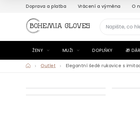
Přejít
Doprava a platba
Vrácení a výměna
O 
na
obsah
ŽENY
MUŽI
DOPLŇKY
🎁 DÁ
Domů
Outlet
Elegantní šedé rukavice s imit