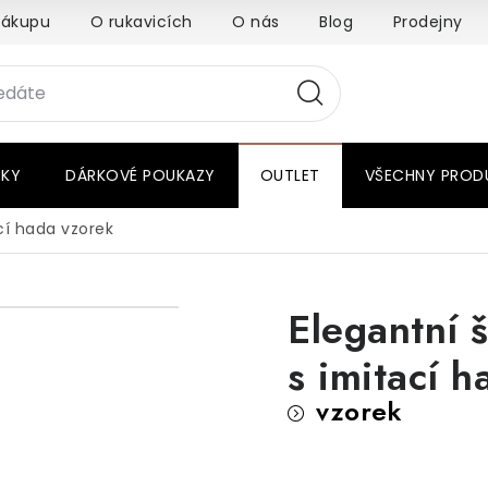
nákupu
O rukavicích
O nás
Blog
Prodejny
RKY
DÁRKOVÉ POUKAZY
OUTLET
VŠECHNY PROD
ací hada
vzorek
Elegantní 
s imitací h
vzorek