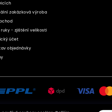
vicích
uální zakázková výroba
bchod
ruky - zjištění velikosti
ický účet
 stav objednávky
ny