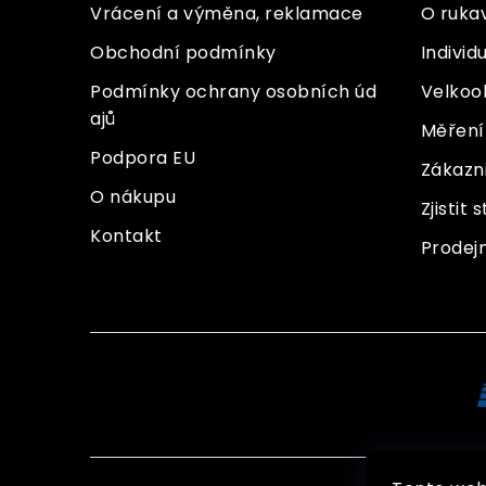
t
Vrácení a výměna, reklamace
O ruka
í
Obchodní podmínky
Individ
Podmínky ochrany osobních úd
Velkoo
ajů
Měření 
Podpora EU
Zákazn
O nákupu
Zjistit
Kontakt
Prodej