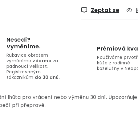
Zeptat se
Nesedí?
Vyměníme.
Prémiová kva
Rukavice obratem
Používáme prvotř
vyměníme
zdarma
za
kůže z rodinné
padnoucí velikost.
koželužny v Neapo
Registrovaným
zákazníkům
do 30 dnů
.
dní lhůta pro vrácení nebo výměnu 30 dní. Upozorňujem
pečí při přepravě.