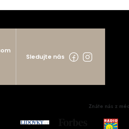
com
Znáte nás z méd