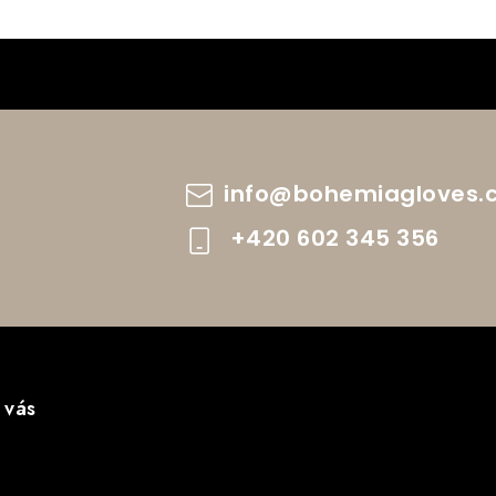
info
@
bohemiagloves.
+420 602 345 356
 vás