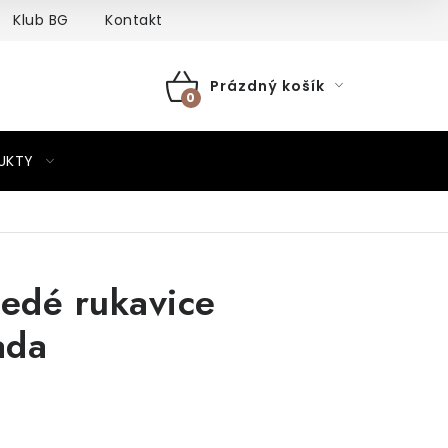
Klub BG
Kontakt
Prázdný košík
NÁKUPNÍ
KOŠÍK
UKTY
šedé rukavice
ada