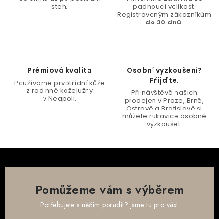
c
steh.
padnoucí velikost.
í
Registrovaným zákazníkům
do 30 dnů
.
p
r
v
k
Prémiová kvalita
Osobní vyzkoušení?
y
Přijďte.
Používáme prvotřídní kůže
v
z rodinné koželužny
Při návštěvě našich
v Neapoli.
ý
prodejen v Praze, Brně,
Ostravě a Bratislavě si
p
můžete rukavice osobně
vyzkoušet.
i
s
u
Pomůžeme vám s výběrem
Potřebujete s něčím poradit? Jsme tu pro vás!