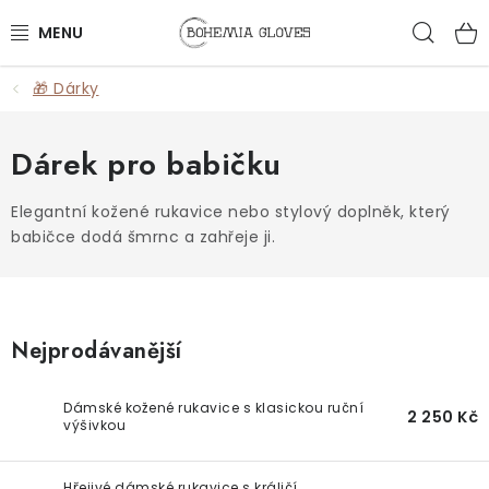
Přejít
Hled
na
obsah
🎁 Dárky
ŽENY
MUŽI
Dárek pro babičku
DOPLŇKY
Elegantní kožené rukavice nebo stylový doplněk, který
babičce dodá šmrnc a zahřeje ji.
🎁 DÁRKY
DÁRKOVÉ POUKAZY
Nejprodávanější
OUTLET
Dámské kožené rukavice s klasickou ruční
2 250 Kč
výšivkou
VŠECHNY PRODUKTY
Hřejivé dámské rukavice s králičí