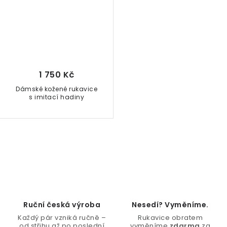
1 750 Kč
Dámské kožené rukavice
s imitací hadiny
O
v
l
á
d
Ruční česká výroba
Nesedí? Vyměníme.
a
Každý pár vzniká ručně –
Rukavice obratem
od střihu až po poslední
vyměníme
zdarma
za