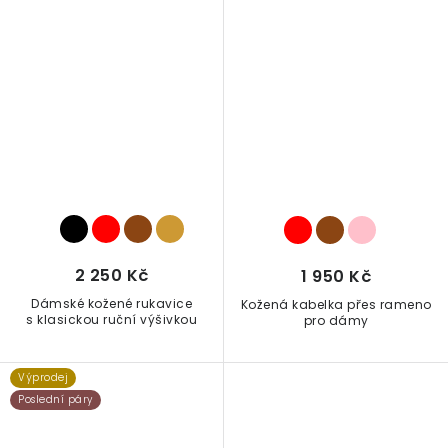
2 250 Kč
1 950 Kč
Dámské kožené rukavice
Kožená kabelka přes rameno
s klasickou ruční výšivkou
pro dámy
Výprodej
Poslední páry