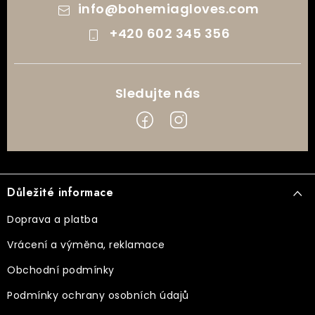
info
@
bohemiagloves.com
+420 602 345 356
Z
á
Důležité informace
p
a
Doprava a platba
t
Vrácení a výměna, reklamace
í
Obchodní podmínky
Podmínky ochrany osobních údajů