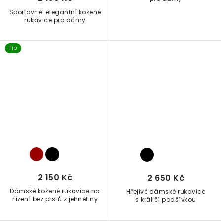
Sportovně-elegantní kožené
rukavice pro dámy
Tip
2 150 Kč
2 650 Kč
Dámské kožené rukavice na
Hřejivé dámské rukavice
řízení bez prstů z jehnětiny
s králičí podšívkou