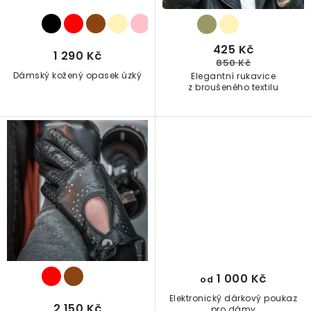
o
d
u
425 Kč
1 290 Kč
k
850 Kč
Dámský kožený opasek úzký
Elegantní rukavice
t
z broušeného textilu
ů
1 000 Kč
od
Elektronický dárkový poukaz
2 150 Kč
pro dámy