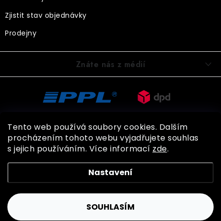
Zjistit stav objednávky
Prodejny
Znáte nás z médií
Tento web používá soubory cookies. Dalším
procházením tohoto webu vyjadřujete souhlas
s jejich používáním. Více informací
zde
.
Copyright 2026
BOHEMIA GLOVES
. Všechna práva vyhrazena.
Nastavení
Shoptet
SOUHLASÍM