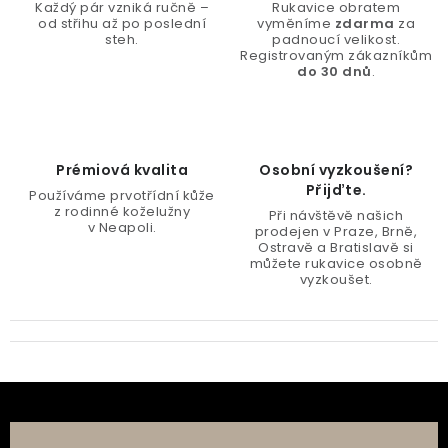
Každý pár vzniká ručně –
Rukavice obratem
od střihu až po poslední
vyměníme
zdarma
za
steh.
padnoucí velikost.
Registrovaným zákazníkům
do 30 dnů
.
Prémiová kvalita
Osobní vyzkoušení?
Přijďte.
Používáme prvotřídní kůže
z rodinné koželužny
Při návštěvě našich
v Neapoli.
prodejen v Praze, Brně,
Ostravě a Bratislavě si
můžete rukavice osobně
vyzkoušet.