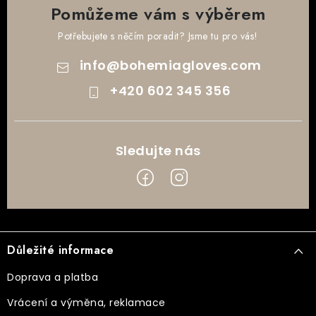
Pomůžeme vám s výběrem
Potřebujete s něčím poradit? Jsme tu pro vás!
info
@
bohemiagloves.com
+420 602 345 356
Z
á
Důležité informace
p
a
Doprava a platba
t
Vrácení a výměna, reklamace