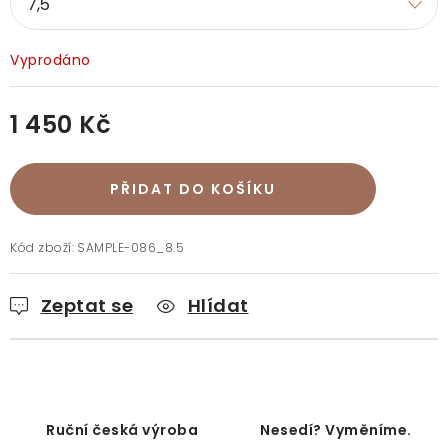
Doprava a platba
Vrácení a výměna
O nákupu
O rukavicích
O nás
Blog
Prodejny
Klub BG
Vyprodáno
Kontakt
1 450 Kč
Měrná cena:
PŘIDAT DO KOŠÍKU
Kód zboží:
SAMPLE-086_8.5
Zeptat se
Hlídat
Ruční česká výroba
Nesedí? Vyměníme.