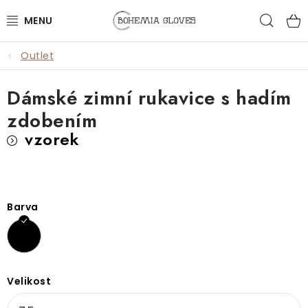
Přejít
Hled
na
obsah
Outlet
ŽENY
Dámské zimní rukavice s hadím
MUŽI
zdobením
DOPLŇKY
vzorek
🎁 DÁRKY
DÁRKOVÉ POUKAZY
Barva
OUTLET
VŠECHNY PRODUKTY
Velikost