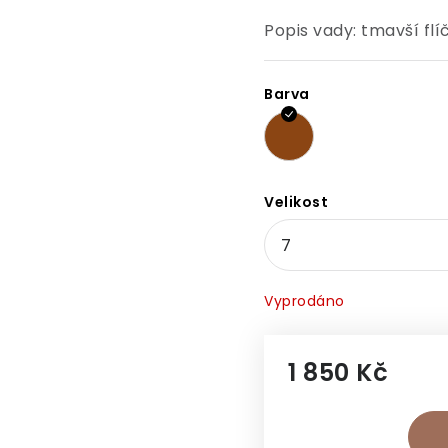
Popis vady: tmavší fl
Barva
Velikost
Vyprodáno
1 850 Kč
Měrná cena: