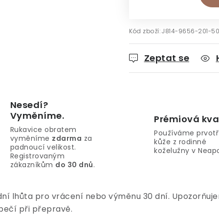
Kód zboží:
J814-9656-201-50
Zeptat se
Nesedí?
Vyměníme.
Prémiová kva
Rukavice obratem
Používáme prvotř
vyměníme
zdarma
za
kůže z rodinné
padnoucí velikost.
koželužny v Neapo
Registrovaným
zákazníkům
do 30 dnů
.
dní lhůta pro vrácení nebo výměnu 30 dní. Upozorňujem
pečí při přepravě.