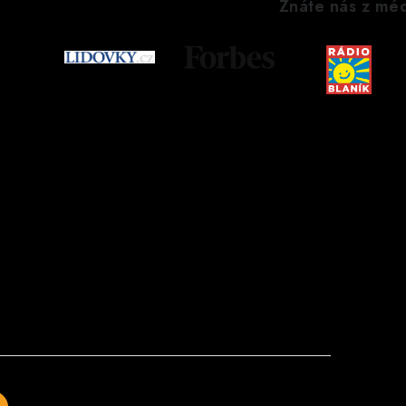
Znáte nás z méd