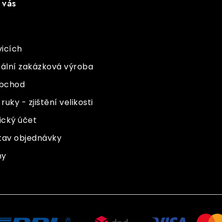
 vás
vicích
uální zakázková výroba
bchod
ruky - zjištění velikosti
ický účet
 stav objednávky
ny