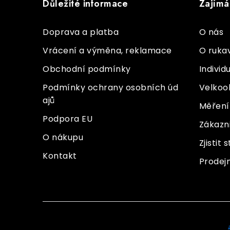
Důležité informace
Zajímá
p
a
Doprava a platba
O nás
t
Vrácení a výměna, reklamace
O ruka
í
Obchodní podmínky
Individ
Podmínky ochrany osobních úd
Velkoo
ajů
Měření 
Podpora EU
Zákazn
O nákupu
Zjistit
Kontakt
Prodej