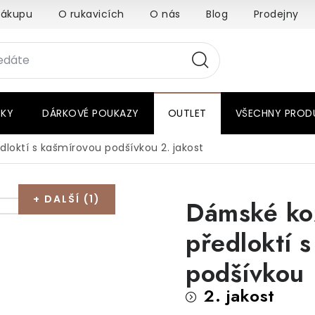
nákupu
O rukavicích
O nás
Blog
Prodejny
RKY
DÁRKOVÉ POUKAZY
OUTLET
VŠECHNY PROD
dloktí s kašmírovou podšívkou
2. jakost
+ DALŠÍ (1)
Dámské ko
předloktí 
podšívkou
2. jakost