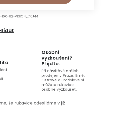
-160-62-VISION_7.0J44
Hlídat
Osobní
vyzkoušení?
lita
Přijďte.
ídní
Při návštěvě našich
prodejen v Praze, Brně,
li.
Ostravě a Bratislavě si
můžete rukavice
osobně vyzkoušet.
e, že rukavice odesíláme v již