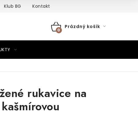
Klub BG
Kontakt
Prázdný košík
NÁKUPNÍ
KOŠÍK
UKTY
žené rukavice na
s kašmírovou