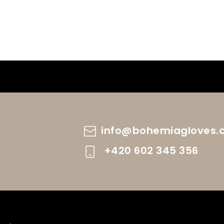
info
@
bohemiagloves.
+420 602 345 356