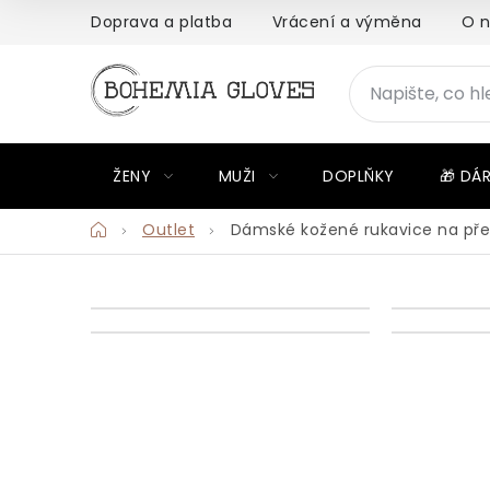
Přejít
Doprava a platba
Vrácení a výměna
O 
na
obsah
ŽENY
MUŽI
DOPLŇKY
🎁 DÁ
Domů
Outlet
Dámské kožené rukavice na pře