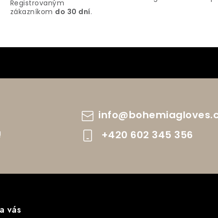
Registrovaným
zákazníkom
do 30 dní
.
info
@
bohemiagloves.
+420 602 345 356
!
a vás