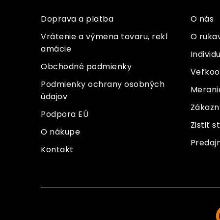
p
s
ä
u
Doprava a platba
O nás
t
Vrátenie a výmena tovaru, rekl
O ruka
amácie
i
Indivi
Obchodné podmienky
e
Veľko
Podmienky ochrany osobných
Meranie
údajov
Zákazn
Podpora EÚ
Zistiť 
O nákupe
Predaj
Kontakt