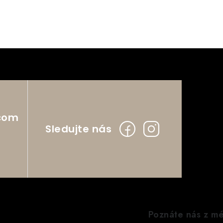
com
Poznáte nás z mé