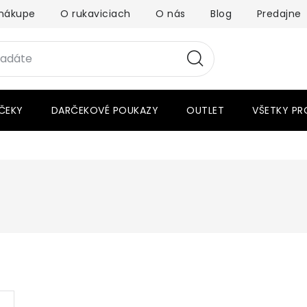
nákupe
O rukaviciach
O nás
Blog
Predajne
ČEKY
DARČEKOVÉ POUKAZY
OUTLET
VŠETKY P