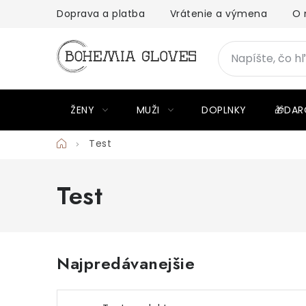
Prejsť
Doprava a platba
Vrátenie a výmena
O 
na
obsah
ŽENY
MUŽI
DOPLNKY
🎁DAR
Domov
Test
Test
Najpredávanejšie