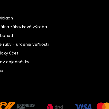
viciach
duálna zákazková výroba
obchod
 ruky - určenie veľkosti
ícky účet
stav objednávky
ne