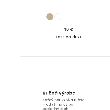
r
o
d
u
46 €
Test prudukt
k
t
o
v
O
v
l
Ručná výroba
á
Každý pár vzniká ručne
– od strihu až po
d
posledný steh.