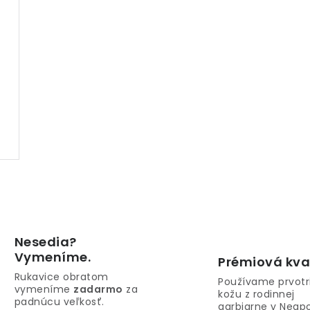
Nesedia?
Vymeníme.
Prémiová kva
Rukavice obratom
Používame prvotr
vymeníme
zadarmo
za
kožu z rodinnej
padnúcu veľkosť.
garbiarne v Neapo