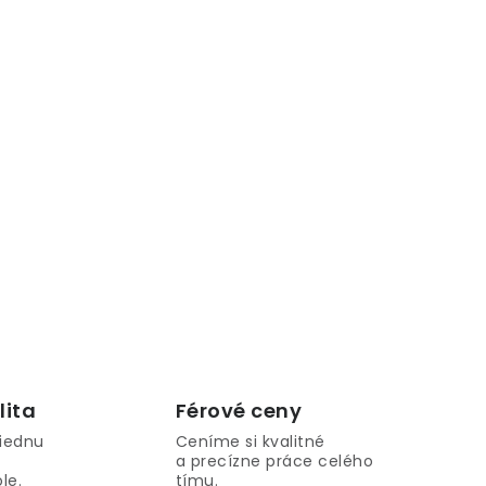
lita
Férové ​​ceny
iednu
Ceníme si kvalitné
a precízne práce celého
le.
tímu.