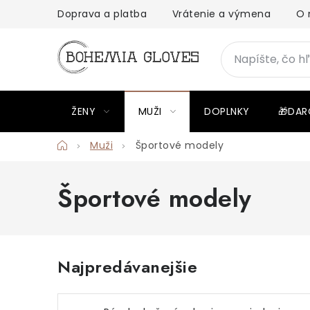
Prejsť
Doprava a platba
Vrátenie a výmena
O 
na
obsah
ŽENY
MUŽI
DOPLNKY
🎁DAR
Domov
Muži
Športové modely
Športové modely
Najpredávanejšie