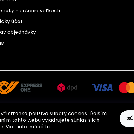
 ruky - určenie veľkosti
ícky účet
stav objednávky
ne
vá stránka používa súbory cookies. Ďalším
SÚ
ním tohto webu vyjadrujete súhlas s ich
Copyright 2026
BOHEMIA GLOVES
. Všetky práva vyhradené.
m. Viac informácií
tu
.
Shoptet