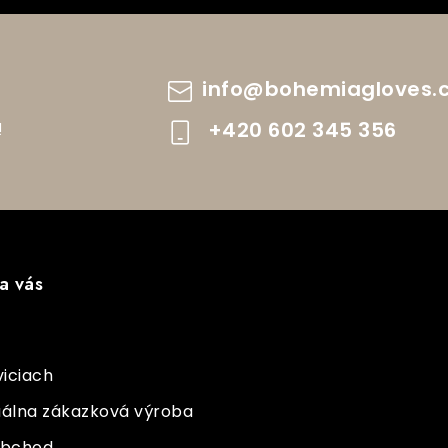
info
@
bohemiagloves.
+420 602 345 356
!
a vás
viciach
duálna zákazková výroba
obchod