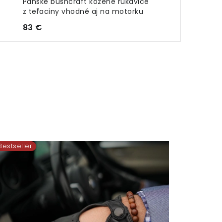
Pánske bushcraft kožené rukavice
z teľaciny vhodné aj na motorku
83 €
Bestseller