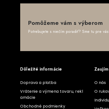
p
r
v
Pomôžeme vám s výberom
k
Potrebujete s niečím poradiť? Sme tu pre vás
y
v
ý
Z
p
á
i
Dôležité informácie
Zaujím
p
s
ä
u
Doprava a platba
O nás
t
Vrátenie a výmena tovaru, rekl
O ruka
amácie
i
Indivi
Obchodné podmienky
Veľko