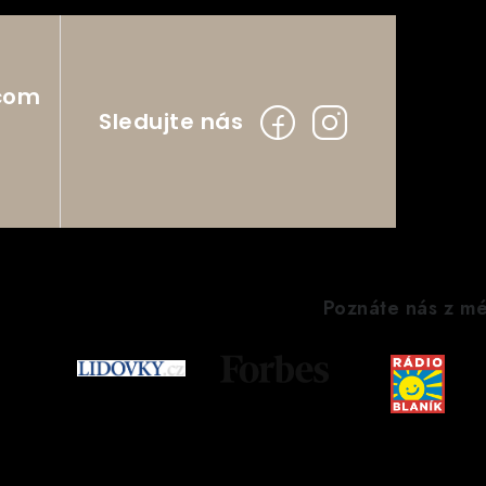
com
Poznáte nás z mé