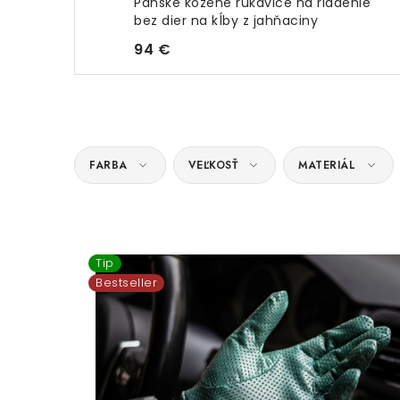
Pánske kožené rukavice na riadenie
bez dier na kĺby z jahňaciny
94 €
FARBA
VEĽKOSŤ
MATERIÁL
V
Tip
ý
Bestseller
p
i
s