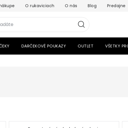
nákupe
O rukaviciach
O nás
Blog
Predajne
ČEKY
DARČEKOVÉ POUKAZY
OUTLET
VŠETKY P