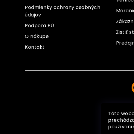
e
Podmienky ochrany osobných
Meranie
údajov
Zákazn
Podpora EÚ
Zistiť 
O nákupe
Predaj
Kontakt
Táto webo
prechádza
používaní