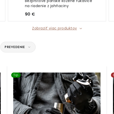
Bezprstové pánske kožené rukavice
na riadenie z jahňaciny
90 €
Zobraziť viac produktov
PREVEDENIE
Tip