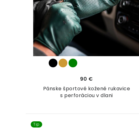
p
r
o
d
u
k
t
90 €
o
Pánske športové kožené rukavice
s perforáciou v dlani
v
Tip