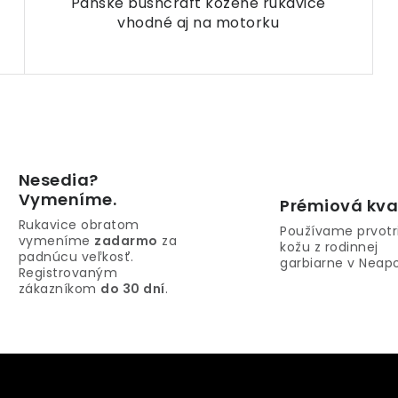
Pánske bushcraft kožené rukavice
vhodné aj na motorku
Nesedia?
Vymeníme.
Prémiová kva
Rukavice obratom
Používame prvotr
vymeníme
zadarmo
za
kožu z rodinnej
padnúcu veľkosť.
garbiarne v Neapo
Registrovaným
zákazníkom
do 30 dní
.