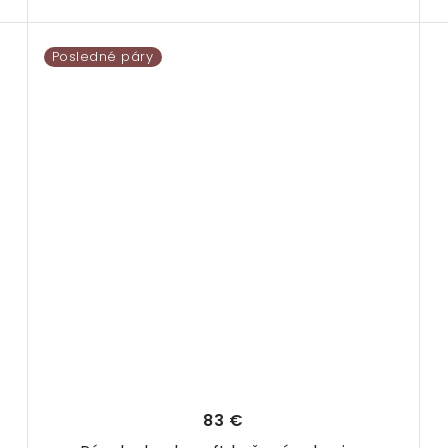
Posledné páry
83 €