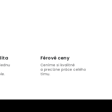
lita
Férové ​​ceny
iednu
Ceníme si kvalitné
a precízne práce celého
le.
tímu.