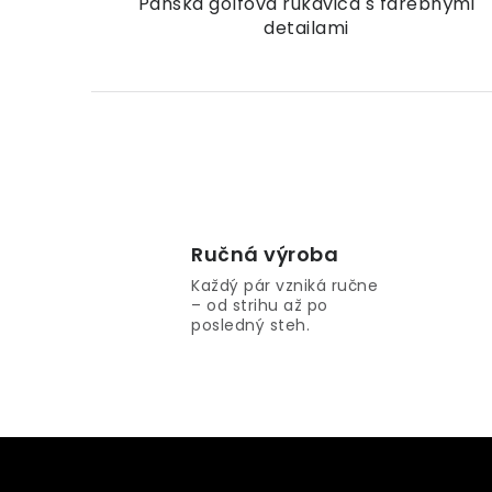
Pánska golfová rukavica s farebnými
detailami
O
v
l
Ručná výroba
á
Každý pár vzniká ručne
– od strihu až po
d
posledný steh.
a
c
i
e