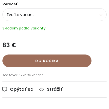
Doprava a platba
Vrátenie a výmena
O nákupe
Veľkosť
O rukaviciach
O nás
Blog
Predajne
Klub BG
Kontakt
83 €
Jednotková cena:
DO KOŠÍKA
Kód tovaru:
Zvoľte variant
Opýtať sa
Strážiť