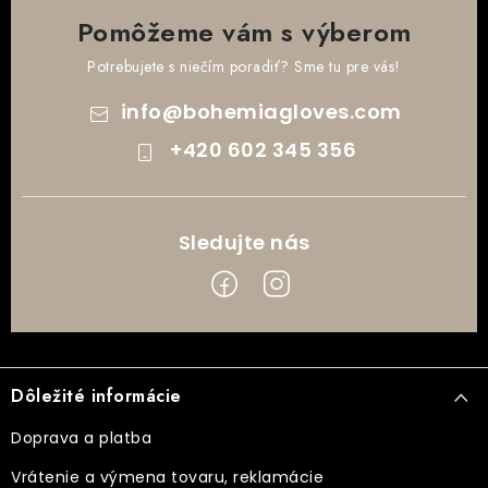
Pomôžeme vám s výberom
Potrebujete s niečím poradiť? Sme tu pre vás!
info
@
bohemiagloves.com
+420 602 345 356
Z
á
Dôležité informácie
p
ä
Doprava a platba
t
Vrátenie a výmena tovaru, reklamácie