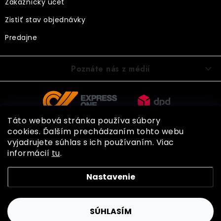
Zákaznícky účet
Zistiť stav objednávky
Predajne
Poznáte nás z médií
Táto webová stránka používa súbory
cookies. Ďalším prechádzaním tohto webu
vyjadrujete súhlas s ich používaním. Viac
informácií
tu
.
Copyright 2026
BOHEMIA GLOVES
. Všetky práva vyhradené.
Nastavenie
Shoptet
SÚHLASÍM