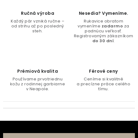
Ručná výroba
Nesedia? Vymeníme.
Každý pár vzniká ručne –
Rukavice obratom
od strihu až po posledný
vymeníme
zadarmo
za
steh.
padnúcu veľkosť.
Registrovaným zákazníkom
do 30 dní
.
Prémiová kvalita
Férové ​​ceny
Používame prvotriednu
Ceníme si kvalitné
kožu z rodinnej garbiarne
a precízne práce celého
v Neapole.
tímu.