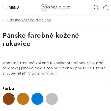
Prejsť
Hľad
na
obsah
Pánske kožené rukavice
ŽENY
Pánske farebné kožené
MUŽI
rukavice
DOPLNKY
🎁DARČEKY
Moderné farebné kožené rukavice pre pánov z luxusnej
talianskej jahňaciny a s teplou vlnenou podšívkou. Ktoré
DARČEKOVÉ POUKAZY
si vyberiete?
Viac informácií
OUTLET
Farba
VŠETKY PRODUKTY