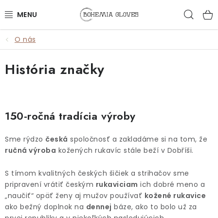
Prejsť
Hľad
na
obsah
O nás
ŽENY
História značky
MUŽI
DOPLNKY
150-ročná tradícia výroby
🎁DARČEKY
Sme rýdzo
česká
spoločnosť a zakladáme si na tom, že
DARČEKOVÉ POUKAZY
ručná výroba
kožených rukavíc stále beží v Dobříši.
OUTLET
S tímom kvalitných českých šičiek a strihačov sme
pripravení vrátiť českým
rukaviciam
ich dobré meno a
VŠETKY PRODUKTY
„naučiť“ opäť ženy aj mužov používať
kožené rukavice
ako bežný doplnok na
dennej
báze, ako to bolo už za