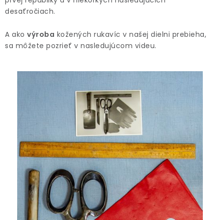
prvej republiky a v niekoľkých nasledujúcich
Doprava a platba
Vrátenie a výmena
O nákupe
desaťročiach.
O rukaviciach
O nás
Blog
Predajne
Klub BG
Kontakt
A ako
výroba
kožených rukavíc v našej dielni prebieha,
sa môžete pozrieť v nasledujúcom videu.