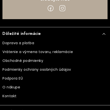
Z
á
Dôležité informácie
p
ä
Doprava a platba
t
Vrátenie a výmena tovaru, reklamácie
i
Obchodné podmienky
e
Podmienky ochrany osobných údajov
Podpora EÚ
O nákupe
Kontakt