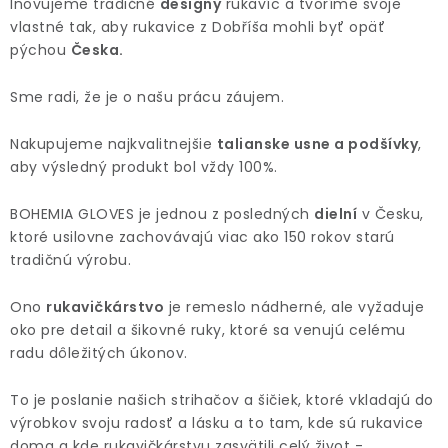
Inovujeme tradičné
designy
rukavíc a tvoríme svoje
vlastné tak, aby rukavice z Dobříša mohli byť opäť
pýchou
Česka.
Sme radi, že je o našu prácu záujem.
Nakupujeme najkvalitnejšie
talianske usne a podšívky
,
aby výsledný produkt bol vždy 100%.
BOHEMIA GLOVES je jednou z posledných
dielní
v Česku,
ktoré usilovne zachovávajú viac ako 150 rokov starú
tradičnú výrobu.
Ono
rukavičkárstvo
je remeslo nádherné, ale vyžaduje
oko pre detail a šikovné ruky, ktoré sa venujú celému
radu dôležitých úkonov.
To je poslanie našich strihačov a šičiek, ktoré vkladajú do
výrobkov svoju radosť a lásku a to tam, kde sú rukavice
doma a kde rukavičkárstvu zasvätili celý život -