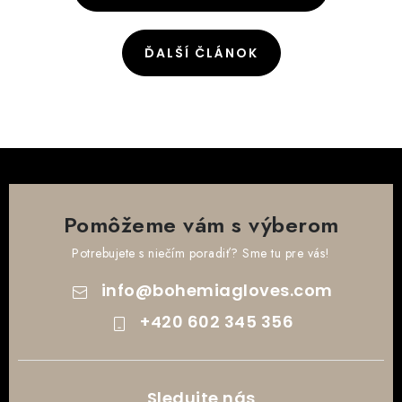
ĎALŠÍ ČLÁNOK
Pomôžeme vám s výberom
Potrebujete s niečím poradiť? Sme tu pre vás!
info
@
bohemiagloves.com
+420 602 345 356