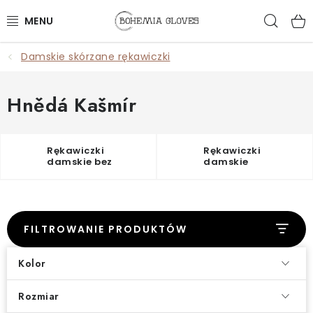
Przejść
Szuk
do
treści
Damskie skórzane rękawiczki
KOBIETY
MĘŻCZYŹNI
Hnědá Kašmír
AKCESORIA
Rękawiczki
Rękawiczki
damskie bez
damskie
🎁PREZENTY
podszewki
z podszewką
KARTY PODARUNKOWE
FILTROWANIE PRODUKTÓW
OUTLET
Kolor
WSZYSTKIE PRODUKTY
Rozmiar