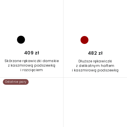
409 zł
482 zł
Skórzane rękawiczki damskie
Dłuższe rękawiczki
z kaszmirową podszewką
z delikatnym haftem
i rozcięciem
i kaszmirową podszewką
Ostatnie pary