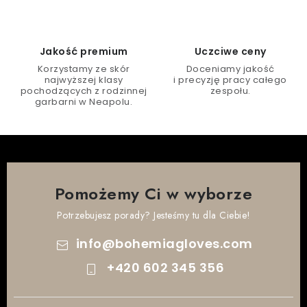
i
s
t
Jakość premium
Uczciwe ceny
y
Korzystamy ze skór
Doceniamy jakość
najwyższej klasy
i precyzję pracy całego
pochodzących z rodzinnej
zespołu.
garbarni w Neapolu.
Pomożemy Ci w wyborze
Potrzebujesz porady? Jesteśmy tu dla Ciebie!
info
@
bohemiagloves.com
+420 602 345 356