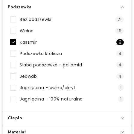
Wysyłka i płatność
Zwroty i wymiany
O zakupie
Podszewka
O rękawiczkach
O nas
Blog
Sklepy
Klub BG
Bez podszewki
21
Kontakt
Wełna
19
Kaszmir
9
Podszewka królicza
4
Słaba podszewka - poliamid
4
Jedwab
4
Jagnięcina - wełna/akryl
1
Jagnięcina - 100% naturalna
1
Ciepło
Materiał