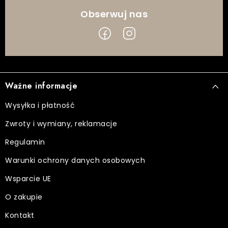
S
t
Ważne informacje
o
p
Wysyłka i płatność
k
Zwroty i wymiany, reklamacje
a
Regulamin
Warunki ochrony danych osobowych
Wsparcie UE
O zakupie
Kontakt