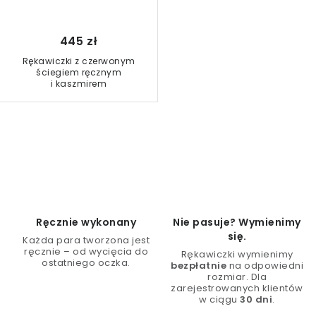
445 zł
Rękawiczki z czerwonym
ściegiem ręcznym
i kaszmirem
K
o
n
t
r
Ręcznie wykonany
Nie pasuje? Wymienimy
o
się.
Każda para tworzona jest
l
ręcznie – od wycięcia do
Rękawiczki wymienimy
ostatniego oczka.
bezpłatnie
na odpowiedni
k
rozmiar. Dla
i
zarejestrowanych klientów
w ciągu
30 dni
.
l