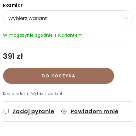
Wysyłka i płatność
Zwroty i wymiany
O zakupie
Rozmiar
O rękawiczkach
O nas
Blog
Sklepy
Klub BG
Kontakt
391 zł
Cena jednostkowa:
DO KOSZYKA
Kod produktu:
Wybierz wariant
Zadaj pytanie
Powiadom mnie