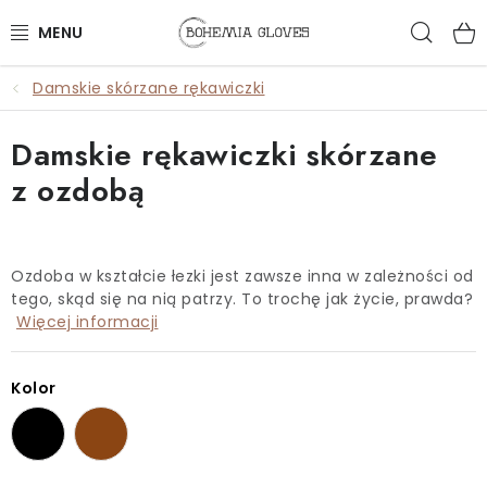
Przejść
Szuk
do
treści
Damskie skórzane rękawiczki
KOBIETY
Damskie rękawiczki skórzane
MĘŻCZYŹNI
z ozdobą
AKCESORIA
🎁PREZENTY
Ozdoba w kształcie łezki jest zawsze inna w zależności od
tego, skąd się na nią patrzy. To trochę jak życie, prawda?
KARTY PODARUNKOWE
Więcej informacji
OUTLET
Kolor
WSZYSTKIE PRODUKTY