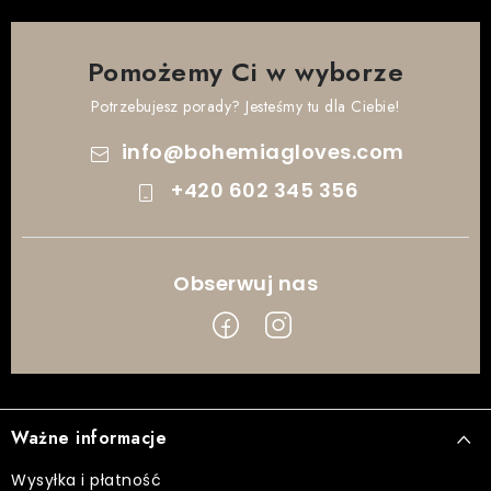
Pomożemy Ci w wyborze
Potrzebujesz porady? Jesteśmy tu dla Ciebie!
info
@
bohemiagloves.com
+420 602 345 356
S
t
Ważne informacje
o
p
Wysyłka i płatność