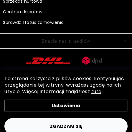
Sprzedaż hurtowa
Centrum klientow
Sprawdź status zamówienia
Znacie nas z mediów
Ta strona korzysta z plików cookies. Kontynuując
przeglądanie tej witryny, wyrażasz zgodę na ich
użycie. Więcej informacji znajdziesz
tutaj
.
Copyright 2026
BOHEMIA GLOVES
. Wszystkie prawa zastrzeżone.
Ustawienia
Shoptet
ZGADZAM SIĘ