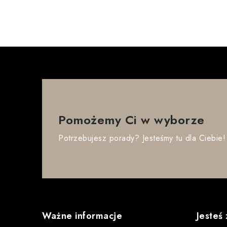
Pomożemy Ci w wyborze
Potrzebujesz porady? Jesteśmy tu dla Ciebie!
S
t
Ważne informacje
Jesteś
o