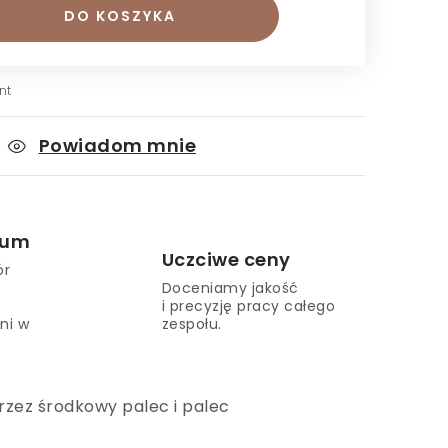
DO KOSZYKA
nt
Powiadom mnie
ium
Uczciwe ceny
ór
Doceniamy jakość
i precyzję pracy całego
ni w
zespołu.
przez środkowy palec i palec