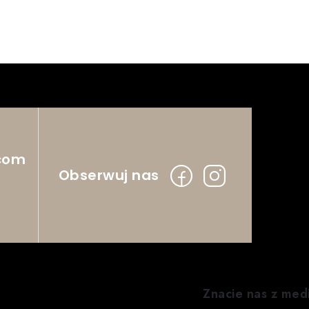
com
Znacie nas z med