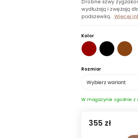
Drobne szwy zygzakow
wydłużają i zwężają d
podszewką.
Więcej in
Kolor
Rozmiar
355 zł
Cena jednostkowa: