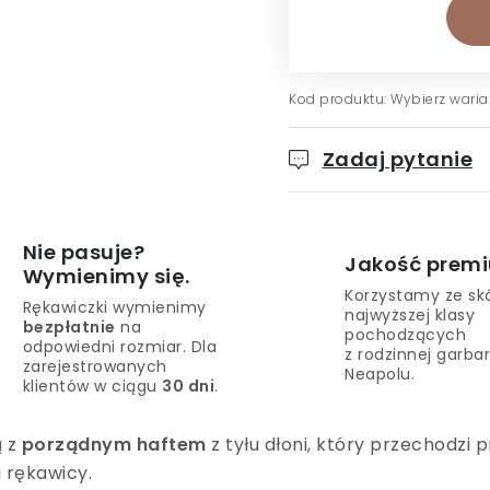
Kod produktu:
Wybierz waria
Zadaj pytanie
Nie pasuje?
Jakość prem
Wymienimy się.
Korzystamy ze sk
Rękawiczki wymienimy
najwyższej klasy
bezpłatnie
na
pochodzących
odpowiedni rozmiar. Dla
z rodzinnej garbar
zarejestrowanych
Neapolu.
klientów w ciągu
30 dni
.
ą z
porządnym haftem
z tyłu dłoni, który przechodzi 
 rękawicy.