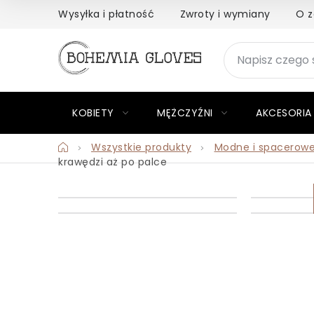
Przejść
Wysyłka i płatność
Zwroty i wymiany
O z
do
treści
KOBIETY
MĘŻCZYŹNI
AKCESORIA
Home
Wszystkie produkty
Modne i spacerowe
krawędzi aż po palce