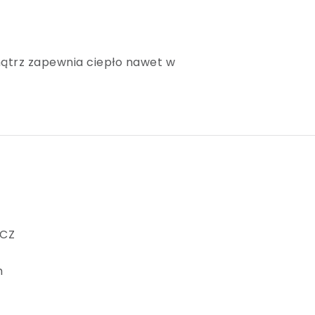
ątrz zapewnia ciepło nawet w
 CZ
m