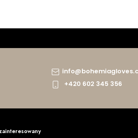
info
@
bohemiagloves.
+420 602 345 356
 zainteresowany