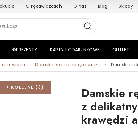
akupie
O rękawiczkach
O nas
Blog
Sklepy
🎁PREZENTY
KARTY PODARUNKOWE
OUTLET
 rękawiczki
Damskie skórzane rękawiczki
Damskie ręk
+ KOLEJNE (3)
Damskie rę
z delikatn
krawędzi a