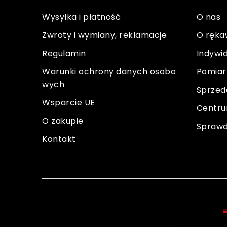
p
Wysyłka i płatność
O nas
k
Zwroty i wymiany, reklamacje
O ręka
a
Regulamin
Indywi
Warunki ochrony danych osobo
Pomiar
wych
Sprzed
Wsparcie UE
Centru
O zakupie
Sprawd
Kontakt