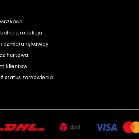
wiczkach
dualna produkcja
 rozmiaru rękawicy
aż hurtowa
m klientow
ź status zamówienia