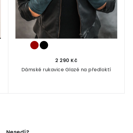
2 290 Kč
Dámské rukavice Glazé na předloktí
Nesedí?