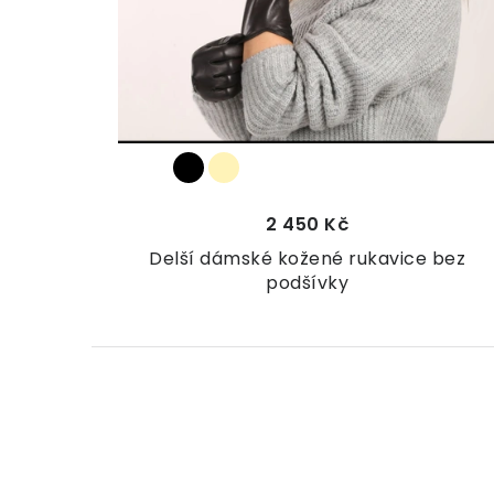
r
o
d
u
k
t
2 450 Kč
ů
Delší dámské kožené rukavice bez
podšívky
O
v