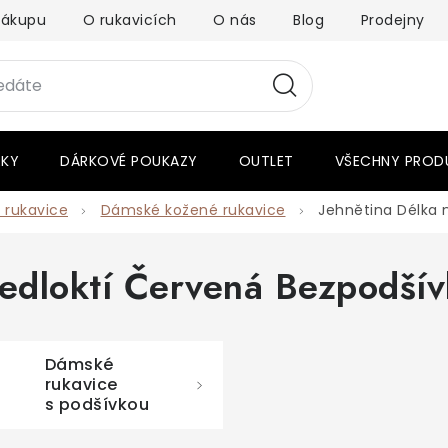
nákupu
O rukavicích
O nás
Blog
Prodejny
RKY
DÁRKOVÉ POUKAZY
OUTLET
VŠECHNY PROD
 rukavice
Dámské kožené rukavice
Jehnětina Délka 
ředloktí Červená Bezpodší
Dámské
rukavice
s podšívkou