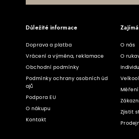
i
Z
s
á
u
Důležité informace
Zajímá
p
a
Doprava a platba
O nás
t
Vrácení a výměna, reklamace
O ruka
í
Obchodní podmínky
Individ
Podmínky ochrany osobních úd
Velkoo
ajů
Měření 
Podpora EU
Zákazn
O nákupu
Zjistit
Kontakt
Prodej