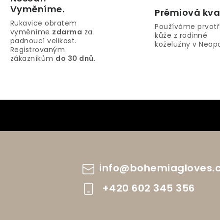
Vyměníme.
Prémiová kva
Rukavice obratem
Používáme prvotř
vyměníme
zdarma
za
kůže z rodinné
padnoucí velikost.
koželužny v Neapo
Registrovaným
zákazníkům
do 30 dnů
.
info
@
bohemiagloves.
+420 602 345 356