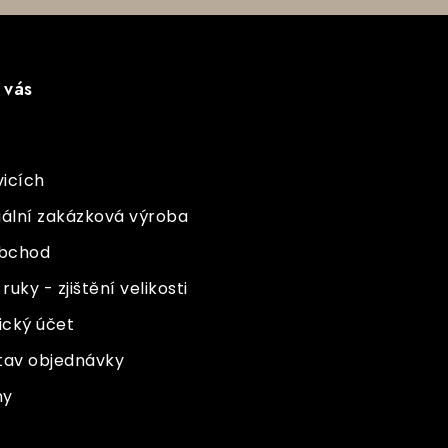
 vás
vicích
uální zakázková výroba
bchod
ruky - zjištění velikosti
ický účet
 stav objednávky
ny