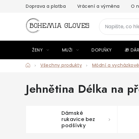
Přejít
Doprava a platba
Vrácení a výměna
O 
na
obsah
ŽENY
MUŽI
DOPLŇKY
🎁 DÁ
Domů
Všechny produkty
Módní a vycházkové
Jehnětina Délka na p
Dámské
rukavice bez
podšívky