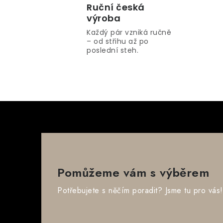
l
Ruční česká
výroba
á
Každý pár vzniká ručně
d
– od střihu až po
a
poslední steh.
c
í
p
r
v
k
y
Pomůžeme vám s výběrem
v
Potřebujete s něčím poradit? Jsme tu pro vás!
ý
p