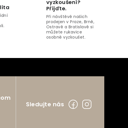
vyzkoušení?
lita
Přijďte.
ídní
Při návštěvě našich
prodejen v Praze, Brně,
li.
Ostravě a Bratislavě si
můžete rukavice
osobně vyzkoušet.
com