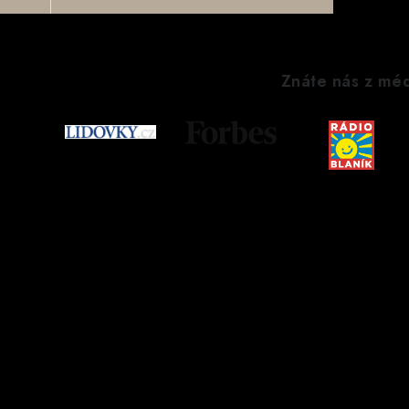
Znáte nás z méd