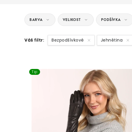
BARVA
VELIKOST
PODŠÍVKA
Váš filtr:
Bezpodšívkové
Jehnětina
V
Tip
ý
p
i
s
p