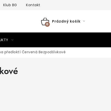
Klub BG
Kontakt
Prázdný košík
NÁKUPNÍ
KOŠÍK
UKTY
na předloktí Červená Bezpodšívkové
vkové